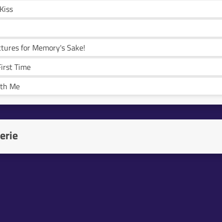
Kiss
ctures for Memory's Sake!
First Time
ith Me
erie