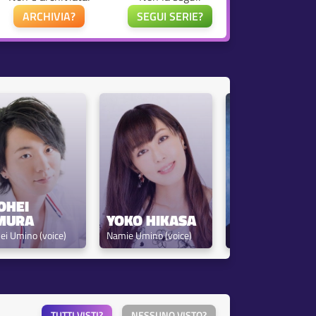
ARCHIVIA?
SEGUI SERIE?
TOSHIYUKI 
OHEI 
MORIKAWA
MURA
YOKO HIKASA
Souichirou Amano 
ei Umino (voice)
Namie Umino (voice)
(voice)
TUTTI VISTI?
NESSUNO VISTO?