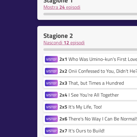
Stagione 1
Mostra
24
episodi
Stagione 2
Nascondi
12
episodi
2x1
Who Was Umino-kun's First Lov
VISTO?
2x2
Onii Confessed to You, Didn't He
VISTO?
2x3
That, but Times a Hundred
VISTO?
2x4
I See You're All Together
VISTO?
2x5
It's My Life, Too!
VISTO?
2x6
There's No Way I Can Be Normal!
VISTO?
2x7
It's Ours to Build!
VISTO?