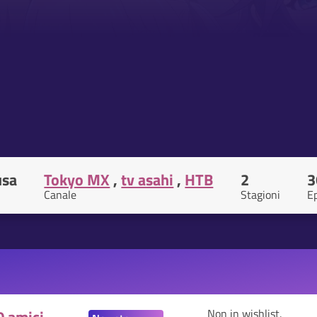
usa
Tokyo MX
,
tv asahi
,
HTB
2
3
Canale
Stagioni
Ep
Non in wishlist.