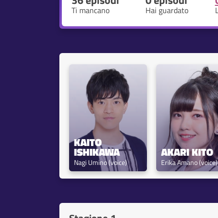
36 episodi
0 episodi
Ti mancano
Hai guardato
KAITO 
ISHIKAWA
AKARI KITO
Nagi Umino (voice)
Erika Amano (voice)