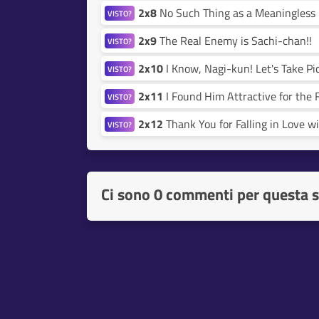
2x8
No Such Thing as a Meaningless 
VISTO?
2x9
The Real Enemy is Sachi-chan!!
VISTO?
2x10
I Know, Nagi-kun! Let's Take Pi
VISTO?
2x11
I Found Him Attractive for the 
VISTO?
2x12
Thank You for Falling in Love w
VISTO?
Ci sono
0 commenti per questa s