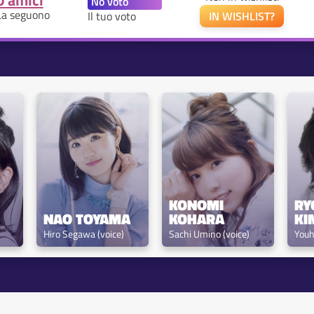
0 amici
La seguono
Il tuo voto
IN WISHLIST?
KONOMI 
RY
NAO TOYAMA
KOHARA
KI
Hiro Segawa (voice)
Sachi Umino (voice)
Youh