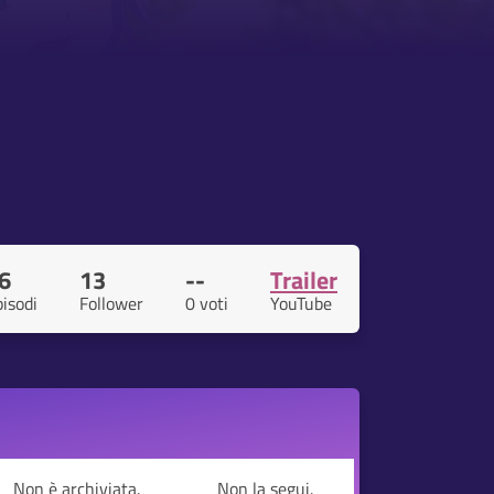
6
13
--
Trailer
isodi
Follower
0 voti
YouTube
Non è archiviata.
Non la segui.