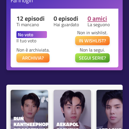
Fai il
login
12 episodi
0 episodi
0 amici
Ti mancano
Hai guardato
La seguono
Non in wishlist.
Il tuo voto
IN WISHLIST?
Non è archiviata.
Non la segui.
ARCHIVIA?
SEGUI SERIE?
RUN 
KANTHEEPHOP 
AEKAPOL 