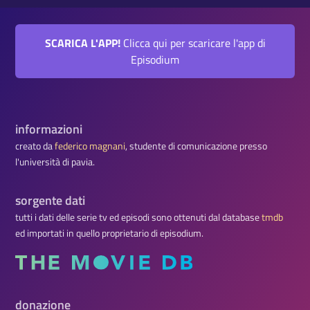
SCARICA L'APP!
Clicca qui per scaricare l'app di
Episodium
informazioni
creato da
federico magnani
, studente di comunicazione presso
l'università di pavia.
sorgente dati
tutti i dati delle serie tv ed episodi sono ottenuti dal database
tmdb
ed importati in quello proprietario di episodium.
donazione