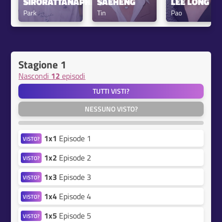
SIRORATTANAPHANIT
SAEHENG
LEE LONG SH
Park
Tin
Pao
Stagione 1
Nascondi
12
episodi
TUTTI VISTI?
NESSUNO VISTO?
1x1
Episode 1
VISTO?
1x2
Episode 2
VISTO?
1x3
Episode 3
VISTO?
1x4
Episode 4
VISTO?
1x5
Episode 5
VISTO?