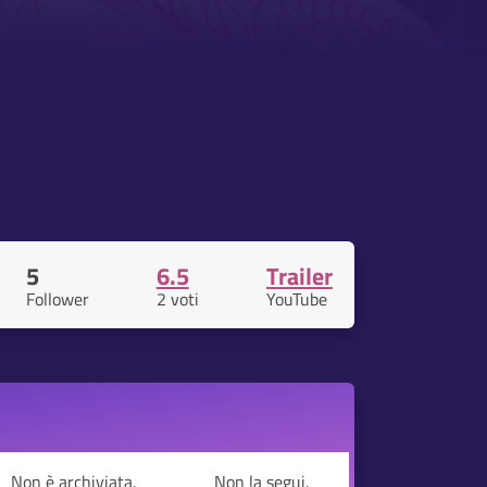
5
6.5
Trailer
Follower
2 voti
YouTube
Non è archiviata.
Non la segui.