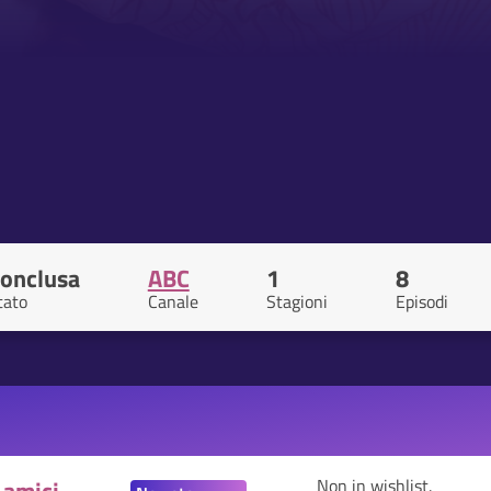
onclusa
ABC
1
8
tato
Canale
Stagioni
Episodi
Non in wishlist.