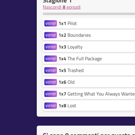
Stagione 1
Nascondi
8
episodi
1x1
Pilot
VISTO?
1x2
Boundaries
VISTO?
1x3
Loyalty
VISTO?
1x4
The Full Package
VISTO?
1x5
Trashed
VISTO?
1x6
Old
VISTO?
1x7
Getting What You Always Wante
VISTO?
1x8
Lost
VISTO?