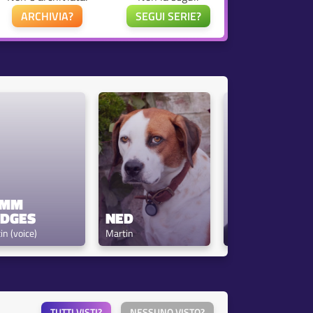
ARCHIVIA?
SEGUI SERIE?
MM 
DGES
NED
JOE FISHEL
in (voice)
Martin
Dog Owner
TUTTI VISTI?
NESSUNO VISTO?