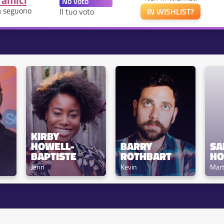
 amici
a seguono
Il tuo voto
IN WISHLIST?
KIRBY 
HOWELL-
BARRY 
SA
BAPTISTE
ROTHBART
HO
Jenn
Kevin
Mart