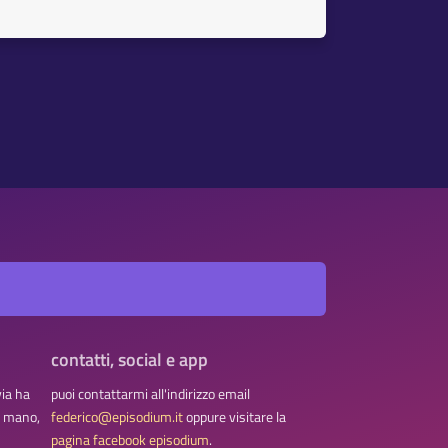
contatti, social e app
via ha
puoi contattarmi all'indirizzo email
na mano,
federico@episodium.it
oppure visitare la
pagina facebook episodium
.