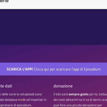
erie
SCARICA L'APP!
Clicca qui per scaricare l'app di Episodium
te dati
donazione
ati delle serie tv ed episodi sono
il sito sarà
sempre gratis
per te, tutta
 dal database
tmdb
ed importati in
dei costi altissimi! se ti va di darmi u
oprietario di episodium.
puoi fare una piccola donazione per