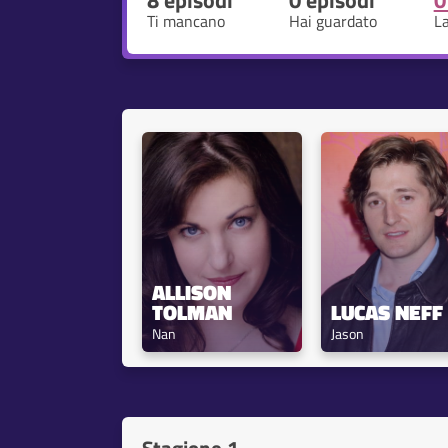
8 episodi
0 episodi
0
Ti mancano
Hai guardato
L
ALLISON 
TOLMAN
LUCAS NEFF
Nan
Jason