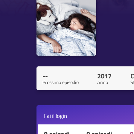
--
2017
C
Prossimo episodio
Anno
S
Fai il
login