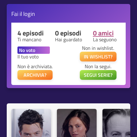
Fai il
login
4 episodi
0 episodi
0 amici
Ti mancano
Hai guardato
La seguono
Non in wishlist.
Il tuo voto
IN WISHLIST?
Non è archiviata.
Non la segui.
ARCHIVIA?
SEGUI SERIE?