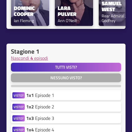
SAMUEL 
DOMINIC 
LARA 
WEST
COOPER
PULVER
Rear Admiral John
Ian Fleming
Ann O'Neill
Godfrey
Stagione 1
Nascondi
4
episodi
TUTTI VISTI?
NESSUNO VISTO?
1x1
Episode 1
VISTO?
1x2
Episode 2
VISTO?
1x3
Episode 3
VISTO?
1x4
Episode 4
VISTO?