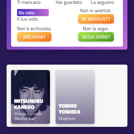
Ti mancano
Hai guardato
La seguono
Non in wishlist.
Il tuo voto
IN WISHLIST?
Non è archiviata.
Non la segui.
ARCHIVIA?
SEGUI SERIE?
MITSUNOBU 
YOSHIO 
KANEKO
YOSHIDA
Shingo Yamada, 
'Akuma-kun'
Mephisto