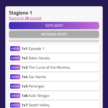
Stagione 1
Nascondi
26
episodi
TUTTI VISTI?
NESSUNO VISTO?
1x1
Episode 1
VISTO?
1x2
Bake-Garasu
VISTO?
1x3
The Curse of the Mummy
VISTO?
1x4
Dai-Kaima
VISTO?
1x5
Perorigon
VISTO?
1x6
Kubi-Ningyo
VISTO?
1x7
Death Valley
VISTO?