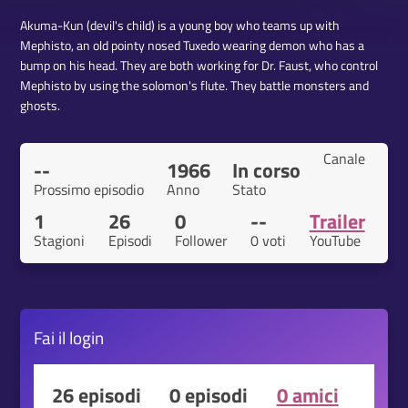
Akuma-Kun (devil's child) is a young boy who teams up with
Mephisto, an old pointy nosed Tuxedo wearing demon who has a
bump on his head. They are both working for Dr. Faust, who control
Mephisto by using the solomon's flute. They battle monsters and
ghosts.
Canale
--
1966
In corso
Prossimo episodio
Anno
Stato
1
26
0
--
Trailer
Stagioni
Episodi
Follower
0 voti
YouTube
Fai il
login
26 episodi
0 episodi
0 amici