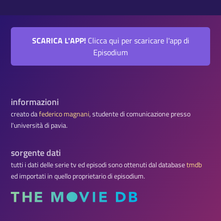
SCARICA L'APP!
Clicca qui per scaricare l'app di
Episodium
informazioni
creato da
federico magnani
, studente di comunicazione presso
l'università di pavia.
sorgente dati
tutti i dati delle serie tv ed episodi sono ottenuti dal database
tmdb
ed importati in quello proprietario di episodium.