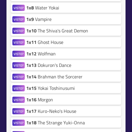
1x8
Water Yokai
VISTO?
1x9
Vampire
VISTO?
1x10
The Shiva's Great Demon
VISTO?
1x11
Ghost House
VISTO?
1x12
Wolfman
VISTO?
1x13
Dokuron's Dance
VISTO?
1x14
Brahman the Sorcerer
VISTO?
1x15
Yokai Toshinusumi
VISTO?
1x16
Morgon
VISTO?
1x17
Kuro-Neko's House
VISTO?
1x18
The Strange Yuki-Onna
VISTO?