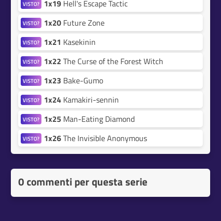
1x19
Hell's Escape Tactic
VISTO?
1x20
Future Zone
VISTO?
1x21
Kasekinin
VISTO?
1x22
The Curse of the Forest Witch
VISTO?
1x23
Bake-Gumo
VISTO?
1x24
Kamakiri-sennin
VISTO?
1x25
Man-Eating Diamond
VISTO?
1x26
The Invisible Anonymous
VISTO?
0 commenti per questa serie