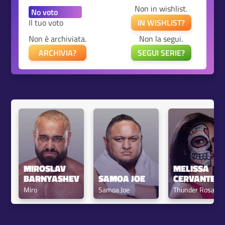
Non in wishlist.
Il tuo voto
IN WISHLIST?
Non è archiviata.
Non la segui.
ARCHIVIA?
SEGUI SERIE?
MIROSLAV 
MELISSA 
BARNYASHEV
SAMOA JOE
CERVANTES
Miro
Samoa Joe
Thunder Rosa