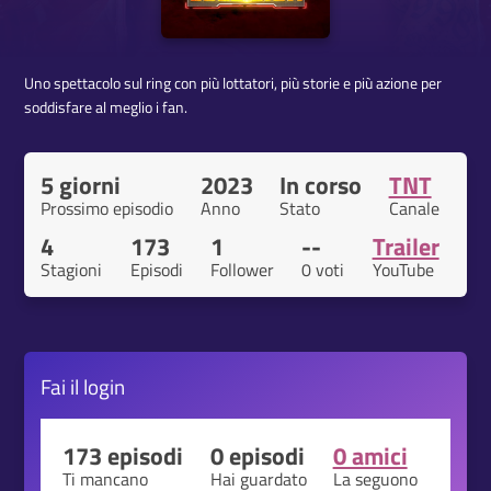
Uno spettacolo sul ring con più lottatori, più storie e più azione per
soddisfare al meglio i fan.
5 giorni
2023
In corso
TNT
Prossimo episodio
Anno
Stato
Canale
4
173
1
--
Trailer
Stagioni
Episodi
Follower
0 voti
YouTube
Fai il
login
173 episodi
0 episodi
0 amici
Ti mancano
Hai guardato
La seguono