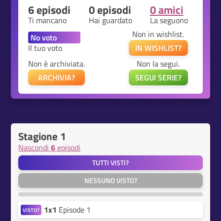
6 episodi
0 episodi
0 amici
Ti mancano
Hai guardato
La seguono
Non in wishlist.
Il tuo voto
IN WISHLIST?
Non è archiviata.
Non la segui.
ARCHIVIA?
SEGUI SERIE?
Stagione 1
Nascondi
6
episodi
TUTTI VISTI?
NESSUNO VISTO?
1x1
Episode 1
VISTO?