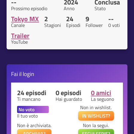
--
2024
Conclusa
Prossimo episodio
Anno
Stato
Tokyo MX
2
24
9
--
Canale
Stagioni
Episodi
Follower
0 voti
Trailer
YouTube
Fai il
login
24 episodi
0 episodi
0 amici
Ti mancano
Hai guardato
La seguono
Non in wishlist.
Il tuo voto
IN WISHLIST?
Non è archiviata.
Non la segui.
ARCHIVIA?
SEGUI SERIE?