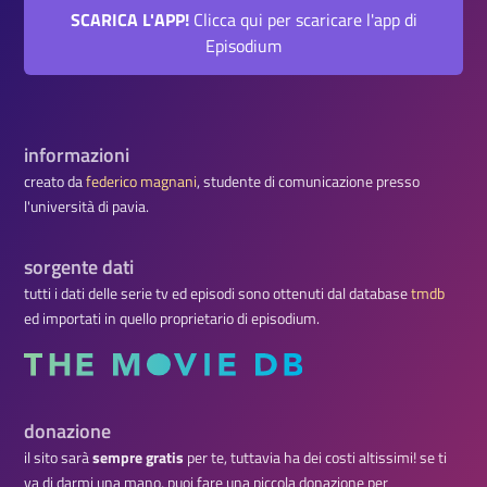
SCARICA L'APP!
Clicca qui per scaricare l'app di
Episodium
informazioni
creato da
federico magnani
, studente di comunicazione presso
l'università di pavia.
sorgente dati
tutti i dati delle serie tv ed episodi sono ottenuti dal database
tmdb
ed importati in quello proprietario di episodium.
donazione
il sito sarà
sempre gratis
per te, tuttavia ha dei costi altissimi! se ti
va di darmi una mano, puoi fare una piccola donazione per