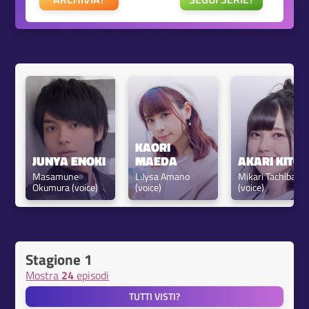
KAORI 
JUNYA ENOKI
MAEDA
AKARI KITO
Masamune 
Lilysa Amano 
Mikari Tachibana 
Okumura (voice)
(voice)
(voice)
Stagione 1
Mostra
24
episodi
TUTTI VISTI?