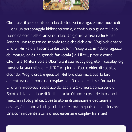
Okumura, il presidente del club di studi sui manga, è innamorato di
Lilieru, un personaggio bidimensionale, e continua a gridare il suo
nome da solo nella stanza del club. Un giorno, arriva da lui Ririka
Amano, una ragazza del mondo reale che dichiara: "Voglio diventare
Lilieru". Ririka è affascinata dai costumi "sexy e carini" delle ragazze
dei manga, ed è una grande fan (otaku) di Lilieru, proprio come
Okumura! Ririka rivela a Okumura il suo hobby segreto: il cosplay, e gli
mostra la sua collezione di "ROM" pieni di foto e video di cosplay,
dicendo: "Voglio creare questo!". Nel loro club inizia così la loro
avventura nel mondo del cosplay, con Ririka che si trasforma in
Lilieru in modo così realistico da lasciare Okumura senza parole.
Spinto dalla passione di Ririka, anche Okumura prende in mano la
macchina fotografica. Questa storia di passione e dedizione al
cosplay è un inno a tutti gli otaku che amano qualcosa con fervore!
Una commovente storia di adolescenza e cosplay ha inizio!