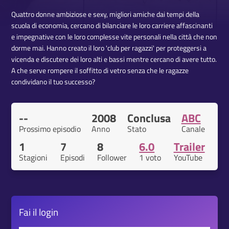
Quattro donne ambiziose e sexy, migliori amiche dai tempi della
scuola di economia, cercano di bilanciare le loro carriere affascinanti
e impegnative con le loro complesse vite personali nella città che non
dorme mai. Hanno creato il loro 'club per ragazzi' per proteggersi a
vicenda e discutere dei loro alti e bassi mentre cercano di avere tutto.
A che serve rompere il soffitto di vetro senza che le ragazze
condividano il tuo successo?
--
2008
Conclusa
ABC
Prossimo episodio
Anno
Stato
Canale
1
7
8
6.0
Trailer
Stagioni
Episodi
Follower
1 voto
YouTube
Fai il
login