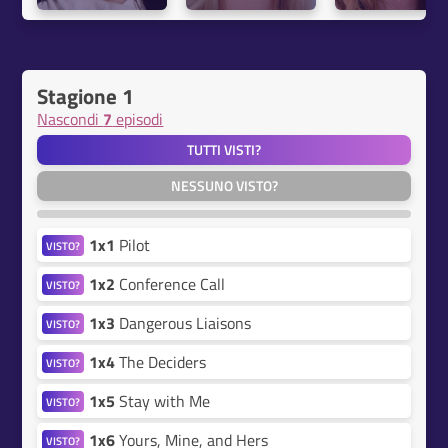
Stagione 1
Nascondi
7
episodi
TUTTI VISTI?
NESSUNO VISTO?
1x1
Pilot
VISTO?
1x2
Conference Call
VISTO?
1x3
Dangerous Liaisons
VISTO?
1x4
The Deciders
VISTO?
1x5
Stay with Me
VISTO?
1x6
Yours, Mine, and Hers
VISTO?