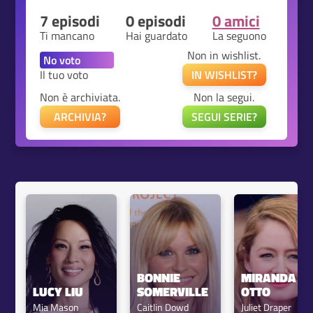
7 episodi
0 episodi
0 amici
Ti mancano
Hai guardato
La seguono
Non in wishlist.
Il tuo voto
IN WISHLIST?
Non è archiviata.
Non la segui.
ARCHIVIA?
SEGUI SERIE?
BONNIE 
MIRANDA 
LUCY LIU
SOMERVILLE
OTTO
Mia Mason
Caitlin Dowd
Juliet Draper