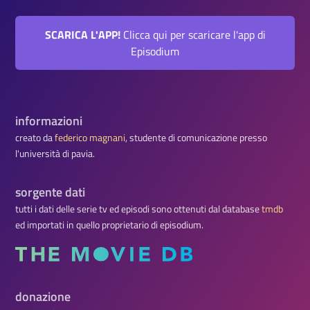
SCARICA L'APP!
Clicca qui per scaricare l'app di
Episodium
informazioni
creato da
federico magnani
, studente di comunicazione presso
l'università di pavia.
sorgente dati
tutti i dati delle serie tv ed episodi sono ottenuti dal database
tmdb
ed importati in quello proprietario di episodium.
donazione