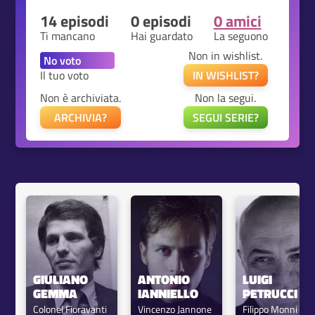
14 episodi
0 episodi
0 amici
Ti mancano
Hai guardato
La seguono
Non in wishlist.
Il tuo voto
IN WISHLIST?
Non è archiviata.
Non la segui.
ARCHIVIA?
SEGUI SERIE?
GIULIANO 
ANTONIO 
LUIGI 
GEMMA
IANNIELLO
PETRUCCI
Colonel Fioravanti
Vincenzo Jannone
Filippo Monni