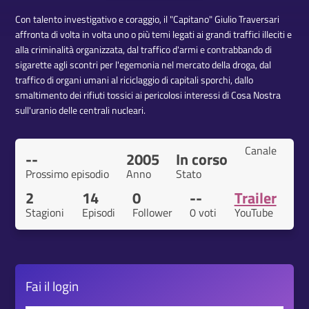
Con talento investigativo e coraggio, il "Capitano" Giulio Traversari
affronta di volta in volta uno o più temi legati ai grandi traffici illeciti e
alla criminalità organizzata, dal traffico d'armi e contrabbando di
sigarette agli scontri per l'egemonia nel mercato della droga, dal
traffico di organi umani al riciclaggio di capitali sporchi, dallo
smaltimento dei rifiuti tossici ai pericolosi interessi di Cosa Nostra
sull'uranio delle centrali nucleari.
Canale
--
2005
In corso
Prossimo episodio
Anno
Stato
2
14
0
--
Trailer
Stagioni
Episodi
Follower
0 voti
YouTube
Fai il
login