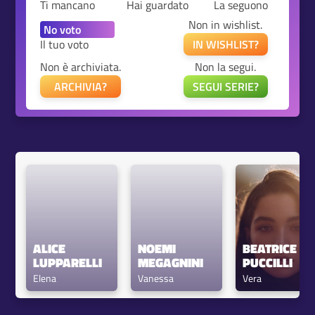
Ti mancano
Hai guardato
La seguono
Non in wishlist.
Il tuo voto
IN WISHLIST?
Non è archiviata.
Non la segui.
ARCHIVIA?
SEGUI SERIE?
ALICE 
NOEMI 
BEATRICE 
LUPPARELLI
MEGAGNINI
PUCCILLI
Elena
Vanessa
Vera