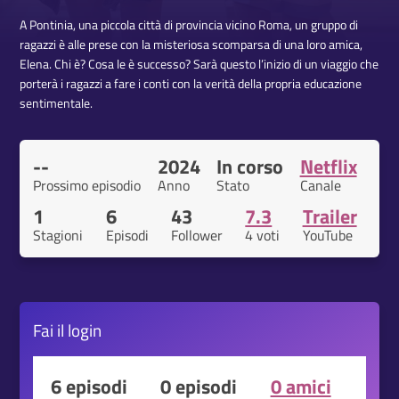
A Pontinia, una piccola città di provincia vicino Roma, un gruppo di
ragazzi è alle prese con la misteriosa scomparsa di una loro amica,
Elena. Chi è? Cosa le è successo? Sarà questo l’inizio di un viaggio che
porterà i ragazzi a fare i conti con la verità della propria educazione
sentimentale.
--
2024
In corso
Netflix
Prossimo episodio
Anno
Stato
Canale
1
6
43
7.3
Trailer
Stagioni
Episodi
Follower
4 voti
YouTube
Fai il
login
6 episodi
0 episodi
0 amici