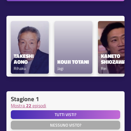
TAKESHI 
KANETO 
AONO
KOUJI TOTANI
SHIOZAWA
Rihaku
Jagi
Rei
Stagione 1
Mostra
22
episodi
TUTTI VISTI?
NESSUNO VISTO?