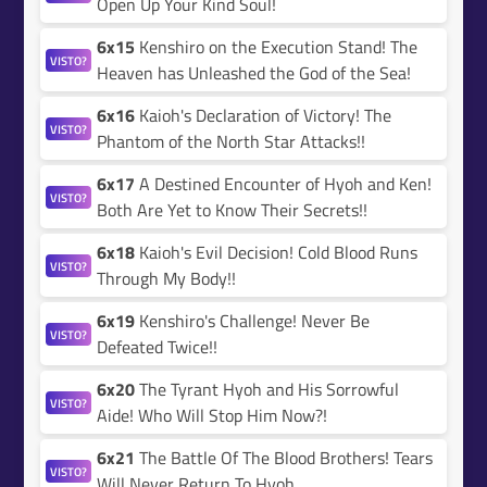
Open Up Your Kind Soul!
6x15
Kenshiro on the Execution Stand! The
VISTO?
Heaven has Unleashed the God of the Sea!
6x16
Kaioh's Declaration of Victory! The
VISTO?
Phantom of the North Star Attacks!!
6x17
A Destined Encounter of Hyoh and Ken!
VISTO?
Both Are Yet to Know Their Secrets!!
6x18
Kaioh's Evil Decision! Cold Blood Runs
VISTO?
Through My Body!!
6x19
Kenshiro's Challenge! Never Be
VISTO?
Defeated Twice!!
6x20
The Tyrant Hyoh and His Sorrowful
VISTO?
Aide! Who Will Stop Him Now?!
6x21
The Battle Of The Blood Brothers! Tears
VISTO?
Will Never Return To Hyoh.