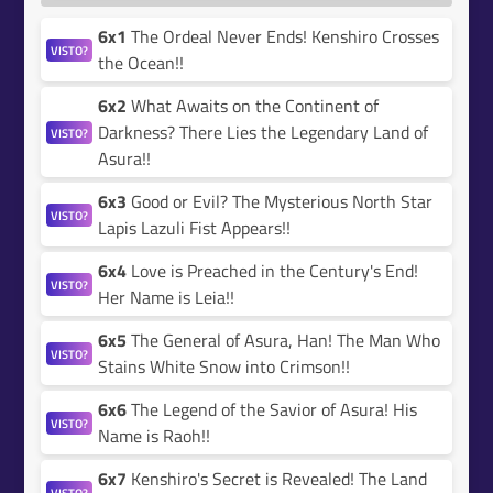
6x1
The Ordeal Never Ends! Kenshiro Crosses
VISTO?
the Ocean!!
6x2
What Awaits on the Continent of
Darkness? There Lies the Legendary Land of
VISTO?
Asura!!
6x3
Good or Evil? The Mysterious North Star
VISTO?
Lapis Lazuli Fist Appears!!
6x4
Love is Preached in the Century's End!
VISTO?
Her Name is Leia!!
6x5
The General of Asura, Han! The Man Who
VISTO?
Stains White Snow into Crimson!!
6x6
The Legend of the Savior of Asura! His
VISTO?
Name is Raoh!!
6x7
Kenshiro's Secret is Revealed! The Land
VISTO?