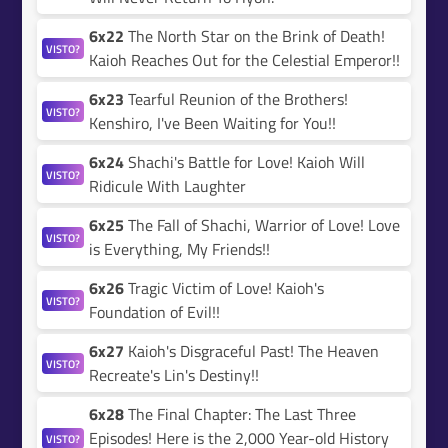
6x22
The North Star on the Brink of Death!
VISTO?
Kaioh Reaches Out for the Celestial Emperor!!
6x23
Tearful Reunion of the Brothers!
VISTO?
Kenshiro, I've Been Waiting for You!!
6x24
Shachi's Battle for Love! Kaioh Will
VISTO?
Ridicule With Laughter
6x25
The Fall of Shachi, Warrior of Love! Love
VISTO?
is Everything, My Friends!!
6x26
Tragic Victim of Love! Kaioh's
VISTO?
Foundation of Evil!!
6x27
Kaioh's Disgraceful Past! The Heaven
VISTO?
Recreate's Lin's Destiny!!
6x28
The Final Chapter: The Last Three
Episodes! Here is the 2,000 Year-old History
VISTO?