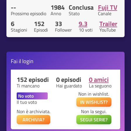
--
1984
Conclusa
Fuji TV
Prossimo episodio
Anno
Stato
Canale
6
152
33
9.3
Trailer
Stagioni
Episodi
Follower
10 voti
YouTube
Fai il
login
152 episodi
0 episodi
0 amici
Ti mancano
Hai guardato
La seguono
Non in wishlist.
Il tuo voto
IN WISHLIST?
Non è archiviata.
Non la segui.
ARCHIVIA?
SEGUI SERIE?