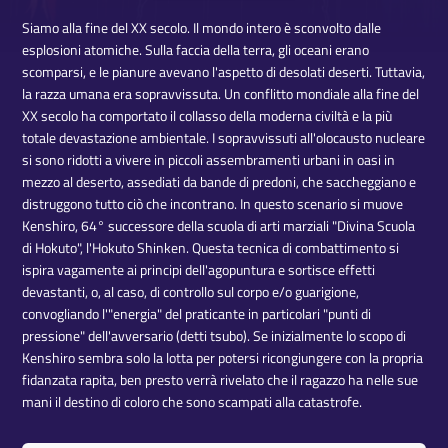
Siamo alla fine del XX secolo. Il mondo intero è sconvolto dalle
esplosioni atomiche. Sulla faccia della terra, gli oceani erano
scomparsi, e le pianure avevano l'aspetto di desolati deserti. Tuttavia,
la razza umana era sopravvissuta. Un conflitto mondiale alla fine del
XX secolo ha comportato il collasso della moderna civiltà e la più
totale devastazione ambientale. I sopravvissuti all'olocausto nucleare
si sono ridotti a vivere in piccoli assembramenti urbani in oasi in
mezzo al deserto, assediati da bande di predoni, che saccheggiano e
distruggono tutto ciò che incontrano. In questo scenario si muove
Kenshiro, 64° successore della scuola di arti marziali "Divina Scuola
di Hokuto", l'Hokuto Shinken. Questa tecnica di combattimento si
ispira vagamente ai principi dell'agopuntura e sortisce effetti
devastanti, o, al caso, di controllo sul corpo e/o guarigione,
convogliando l'"energia" del praticante in particolari "punti di
pressione" dell'avversario (detti tsubo). Se inizialmente lo scopo di
Kenshiro sembra solo la lotta per potersi ricongiungere con la propria
fidanzata rapita, ben presto verrà rivelato che il ragazzo ha nelle sue
mani il destino di coloro che sono scampati alla catastrofe.