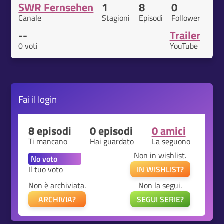
SWR Fernsehen
1
8
0
Canale
Stagioni
Episodi
Follower
--
Trailer
0 voti
YouTube
Fai il
login
8 episodi
0 episodi
0 amici
Ti mancano
Hai guardato
La seguono
Non in wishlist.
Il tuo voto
IN WISHLIST?
Non è archiviata.
Non la segui.
ARCHIVIA?
SEGUI SERIE?