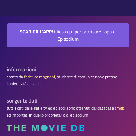
SCARICA L'APP!
Clicca qui per scaricare l'app di
Episodium
informazioni
creato da
federico magnani
, studente di comunicazione presso
l'università di pavia.
sorgente dati
tutti i dati delle serie tv ed episodi sono ottenuti dal database
tmdb
ed importati in quello proprietario di episodium.