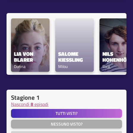
LIA VON 
SALOME 
NILS 
BLARER
KIESSLING
HOHENHÖVE
Donna
Milou
Rico
Stagione 1
Nascondi
8
episodi
TUTTI VISTI?
NESSUNO VISTO?