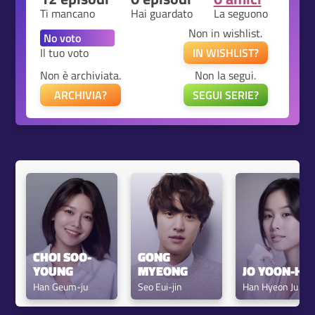
Ti mancano
Hai guardato
La seguono
Non in wishlist.
Il tuo voto
IN WISHLIST?
Non è archiviata.
Non la segui.
ARCHIVIA?
SEGUI SERIE?
CHOI SOO-
GONG 
YOUNG
MYEONG
JO YOON-HE
Han Geum-ju
Seo Eui-jin
Han Hyeon Ju