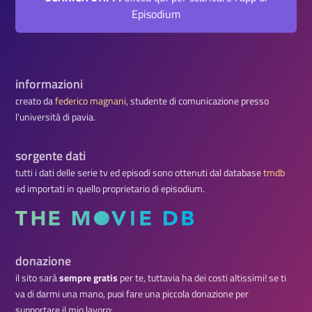
Episodium
informazioni
creato da
federico magnani
, studente di comunicazione presso
l'università di pavia.
sorgente dati
tutti i dati delle serie tv ed episodi sono ottenuti dal database
tmdb
ed importati in quello proprietario di episodium.
donazione
il sito sarà
sempre gratis
per te, tuttavia ha dei costi altissimi! se ti
va di darmi una mano, puoi fare una piccola donazione per
supportare il mio lavoro: