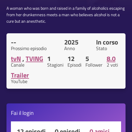
A woman who was born and raised in a family of alcoholics escaping
from her drunkenness meets a man who believes alcohol is not a
cure but an anesthetic.
--
2025
In corso
Prossimo episodio
Anno
Stato
tvN
,
TVING
1
12
5
8.0
Canale
Stagioni
Episodi
Follower
2 voti
Trailer
YouTube
Fai il
login
12 episodi
0 episodi
0 amici