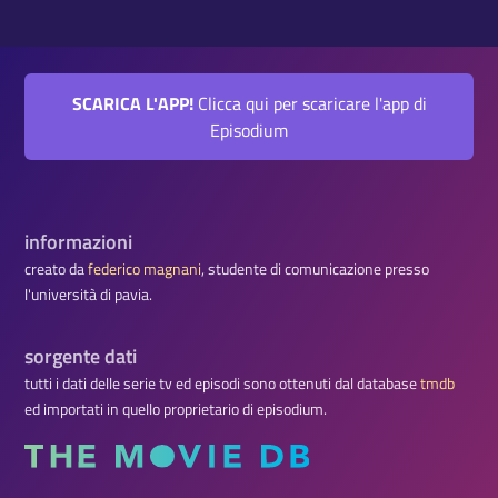
SCARICA L'APP!
Clicca qui per scaricare l'app di
Episodium
informazioni
creato da
federico magnani
, studente di comunicazione presso
l'università di pavia.
sorgente dati
tutti i dati delle serie tv ed episodi sono ottenuti dal database
tmdb
ed importati in quello proprietario di episodium.