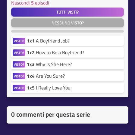
Nascondi
5
episodi
TUTTI VISTI?
NESSUNO VISTO?
1x1
A Boyfriend Job?
VISTO?
1x2
How to Be a Boyfriend?
VISTO?
1x3
Why Is She Here?
VISTO?
1x4
Are You Sure?
VISTO?
1x5
I Really Love You.
VISTO?
0 commenti per questa serie