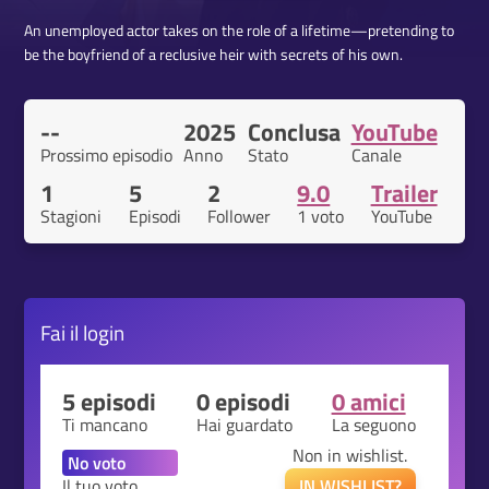
An unemployed actor takes on the role of a lifetime—pretending to
be the boyfriend of a reclusive heir with secrets of his own.
--
2025
Conclusa
YouTube
Prossimo episodio
Anno
Stato
Canale
1
5
2
9.0
Trailer
Stagioni
Episodi
Follower
1 voto
YouTube
Fai il
login
5 episodi
0 episodi
0 amici
Ti mancano
Hai guardato
La seguono
Non in wishlist.
Il tuo voto
IN WISHLIST?