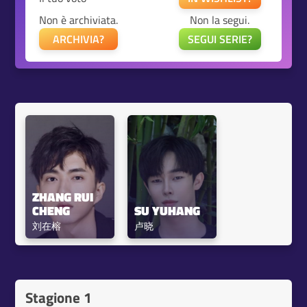
Non è archiviata.
Non la segui.
ARCHIVIA?
SEGUI SERIE?
ZHANG RUI 
CHENG
SU YUHANG
刘在榕
卢晓
Stagione 1