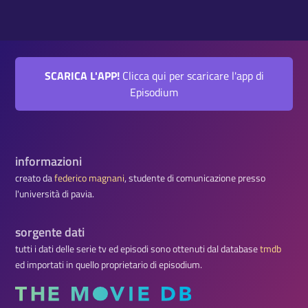
SCARICA L'APP!
Clicca qui per scaricare l'app di
Episodium
informazioni
creato da
federico magnani
, studente di comunicazione presso
l'università di pavia.
sorgente dati
tutti i dati delle serie tv ed episodi sono ottenuti dal database
tmdb
ed importati in quello proprietario di episodium.