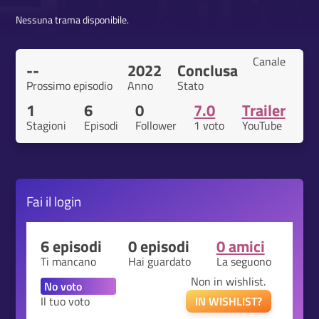
Nessuna trama disponibile.
Canale
--
2022
Conclusa
Prossimo episodio
Anno
Stato
1
6
0
7.0
Trailer
Stagioni
Episodi
Follower
1 voto
YouTube
Fai il
login
6 episodi
0 episodi
0 amici
Ti mancano
Hai guardato
La seguono
Non in wishlist.
Il tuo voto
IN WISHLIST?