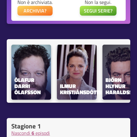
Non è archiviata.
Non la segui.
ARCHIVIA?
SEGUI SERIE?
ÓLAFUR 
BJÖRN 
DARRI 
ILMUR 
HLYNUR 
ÓLAFSSON
KRISTJÁNSDÓTTIR
HARALDSSO
Stagione 1
Nascondi
6
episodi