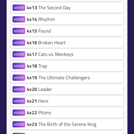
4x13
The Second Day
VISTO?
4x14
Rhythm
VISTO?
4x15
Found
VISTO?
4x16
Broken Heart
VISTO?
4x17
Cats vs. Monkeys
VISTO?
4x18
Trap
VISTO?
4x19
The Ultimate Challengers
VISTO?
4x20
Leader
VISTO?
4x21
Hero
VISTO?
4x22
Pitons
VISTO?
4x23
The Birth of the Serene King
VISTO?