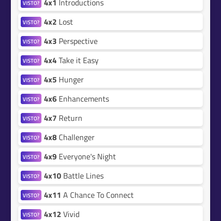
4x1
Introductions
VISTO?
4x2
Lost
VISTO?
4x3
Perspective
VISTO?
4x4
Take it Easy
VISTO?
4x5
Hunger
VISTO?
4x6
Enhancements
VISTO?
4x7
Return
VISTO?
4x8
Challenger
VISTO?
4x9
Everyone's Night
VISTO?
4x10
Battle Lines
VISTO?
4x11
A Chance To Connect
VISTO?
4x12
Vivid
VISTO?