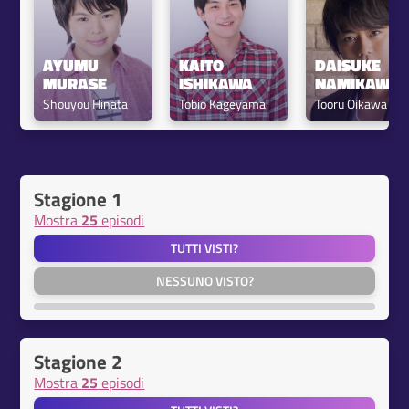
AYUMU 
KAITO 
DAISUKE 
MURASE
ISHIKAWA
NAMIKAWA
Shouyou Hinata
Tobio Kageyama
Tooru Oikawa
Stagione 1
Mostra
25
episodi
TUTTI VISTI?
NESSUNO VISTO?
Stagione 2
Mostra
25
episodi