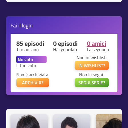
Fai il
login
85 episodi
0 episodi
0 amici
Ti mancano
Hai guardato
La seguono
Non in wishlist.
Il tuo voto
IN WISHLIST?
Non è archiviata.
Non la segui.
ARCHIVIA?
SEGUI SERIE?