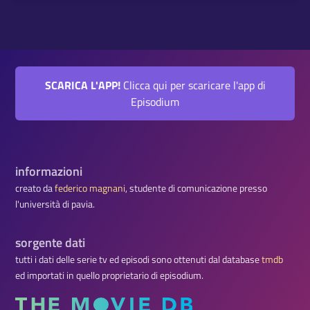
SCARICA L'APP!
Clicca qui per scaricare l'app di
Episodium
informazioni
creato da
federico magnani
, studente di comunicazione presso
l'università di pavia.
sorgente dati
tutti i dati delle serie tv ed episodi sono ottenuti dal database
tmdb
ed importati in quello proprietario di episodium.