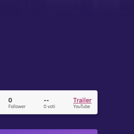
0
--
Trailer
Follower
0 voti
YouTube