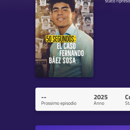
stato ripres
--
2025
C
Prossimo episodio
Anno
St