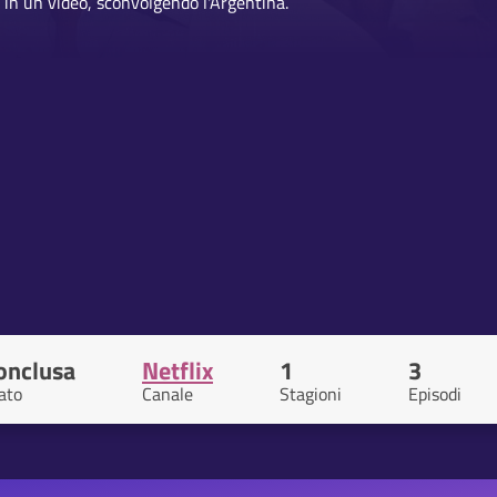
o in un video, sconvolgendo l'Argentina.
onclusa
Netflix
1
3
ato
Canale
Stagioni
Episodi