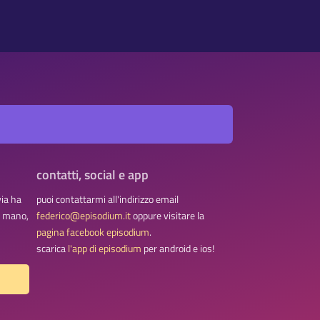
contatti, social e app
via ha
puoi contattarmi all'indirizzo email
na mano,
federico@episodium.it
oppure visitare la
pagina facebook episodium
.
scarica
l'app di episodium
per android e ios!