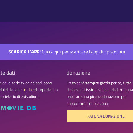
SCARICA L'APP!
Clicca qui per scaricare l'app di Episodium
te dati
donazione
ati delle serie tv ed episodi sono
il sito sarà
sempre gratis
per te, tutta
 dal database
tmdb
ed importati in
dei costi altissimi! se ti va di darmi u
oprietario di episodium.
puoi fare una piccola donazione per
supportare il mio lavoro:
FAI UNA DONAZIONE