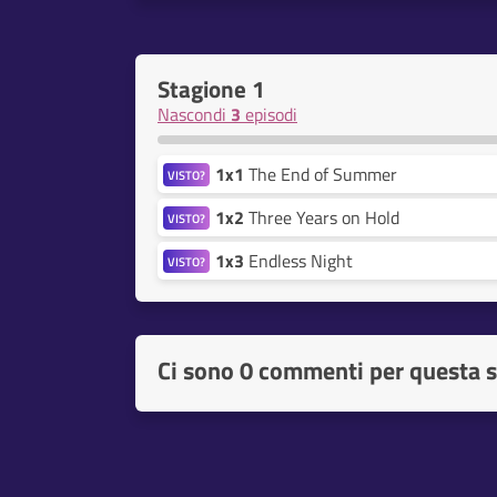
Stagione 1
Nascondi
3
episodi
1x1
The End of Summer
VISTO?
1x2
Three Years on Hold
VISTO?
1x3
Endless Night
VISTO?
Ci sono
0 commenti per questa s