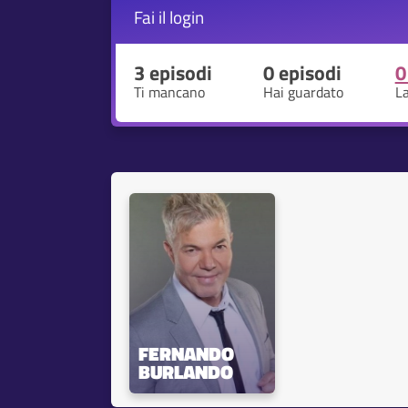
Fai il
login
3 episodi
0 episodi
0
Ti mancano
Hai guardato
L
FERNANDO 
BURLANDO