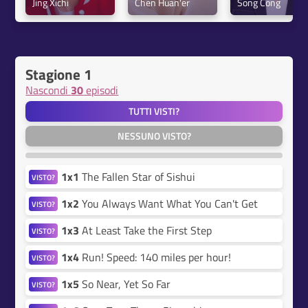
Jing Xichi
Chen Huan'er
Song Cong
Stagione 1
Nascondi
30
episodi
TUTTI VISTI?
NESSUNO VISTO?
1x1
The Fallen Star of Sishui
VISTO?
1x2
You Always Want What You Can't Get
VISTO?
1x3
At Least Take the First Step
VISTO?
1x4
Run! Speed: 140 miles per hour!
VISTO?
1x5
So Near, Yet So Far
VISTO?