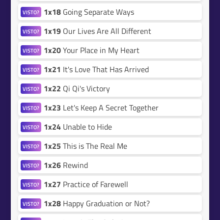
1x18
Going Separate Ways
VISTO?
1x19
Our Lives Are All Different
VISTO?
1x20
Your Place in My Heart
VISTO?
1x21
It's Love That Has Arrived
VISTO?
1x22
Qi Qi's Victory
VISTO?
1x23
Let's Keep A Secret Together
VISTO?
1x24
Unable to Hide
VISTO?
1x25
This is The Real Me
VISTO?
1x26
Rewind
VISTO?
1x27
Practice of Farewell
VISTO?
1x28
Happy Graduation or Not?
VISTO?