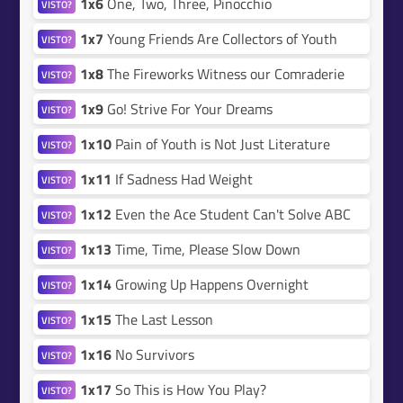
1x6
One, Two, Three, Pinocchio
VISTO?
1x7
Young Friends Are Collectors of Youth
VISTO?
1x8
The Fireworks Witness our Comraderie
VISTO?
1x9
Go! Strive For Your Dreams
VISTO?
1x10
Pain of Youth is Not Just Literature
VISTO?
1x11
If Sadness Had Weight
VISTO?
1x12
Even the Ace Student Can't Solve ABC
VISTO?
1x13
Time, Time, Please Slow Down
VISTO?
1x14
Growing Up Happens Overnight
VISTO?
1x15
The Last Lesson
VISTO?
1x16
No Survivors
VISTO?
1x17
So This is How You Play?
VISTO?