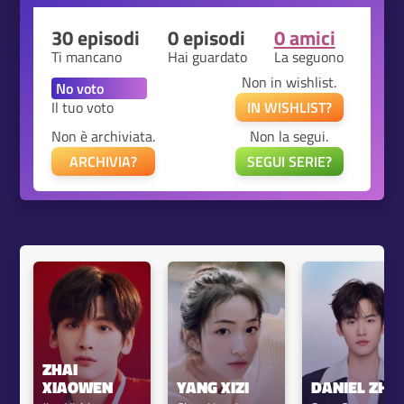
30 episodi
0 episodi
0 amici
Ti mancano
Hai guardato
La seguono
Non in wishlist.
Il tuo voto
IN WISHLIST?
Non è archiviata.
Non la segui.
ARCHIVIA?
SEGUI SERIE?
ZHAI 
XIAOWEN
YANG XIZI
DANIEL ZHO