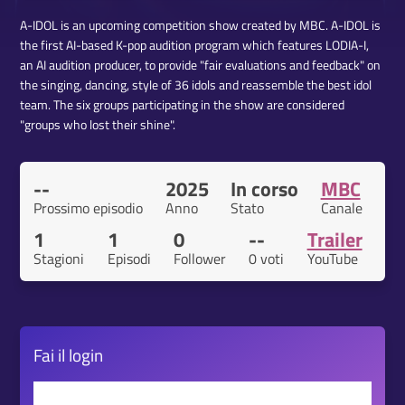
A-IDOL is an upcoming competition show created by MBC. A-IDOL is
the first AI-based K-pop audition program which features LODIA-I,
an AI audition producer, to provide "fair evaluations and feedback" on
the singing, dancing, style of 36 idols and reassemble the best idol
team. The six groups participating in the show are considered
"groups who lost their shine".
--
2025
In corso
MBC
Prossimo episodio
Anno
Stato
Canale
1
1
0
--
Trailer
Stagioni
Episodi
Follower
0 voti
YouTube
Fai il
login