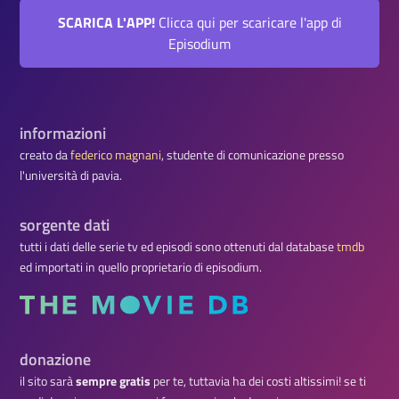
SCARICA L'APP!
Clicca qui per scaricare l'app di
Episodium
informazioni
creato da
federico magnani
, studente di comunicazione presso
l'università di pavia.
sorgente dati
tutti i dati delle serie tv ed episodi sono ottenuti dal database
tmdb
ed importati in quello proprietario di episodium.
donazione
il sito sarà
sempre gratis
per te, tuttavia ha dei costi altissimi! se ti