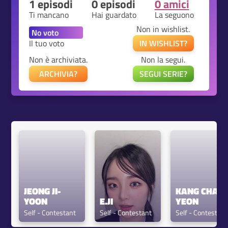
1 episodi
0 episodi
0 amici
Ti mancano
Hai guardato
La seguono
Non in wishlist.
Il tuo voto
IN WISHLIST?
Non è archiviata.
Non la segui.
ARCHIVIA?
SEGUI SERIE?
JEONG JI-
KANG CHAE-
YOON
E.JI
YEON
Self - Contestant
Self - Contestant
Self - Contestant