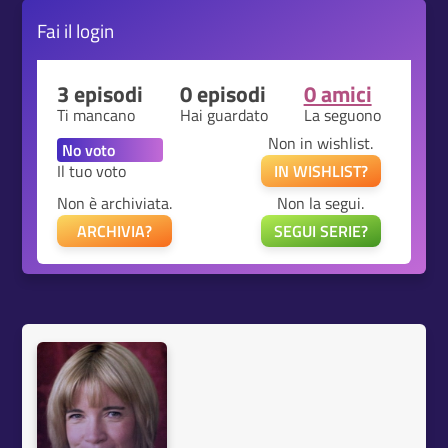
Fai il
login
3 episodi
0 episodi
0 amici
Ti mancano
Hai guardato
La seguono
Non in wishlist.
Il tuo voto
IN WISHLIST?
Non è archiviata.
Non la segui.
ARCHIVIA?
SEGUI SERIE?