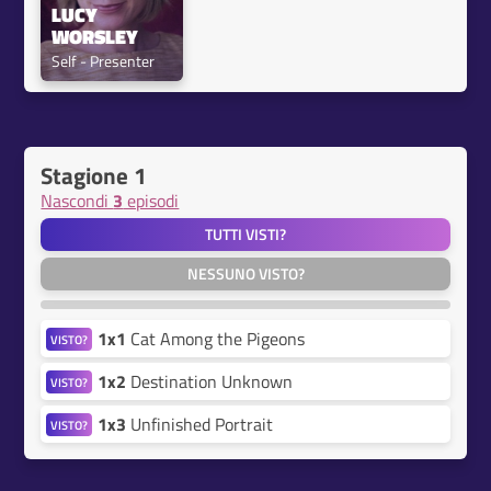
LUCY 
WORSLEY
Self - Presenter
Stagione 1
Nascondi
3
episodi
TUTTI VISTI?
NESSUNO VISTO?
1x1
Cat Among the Pigeons
VISTO?
1x2
Destination Unknown
VISTO?
1x3
Unfinished Portrait
VISTO?