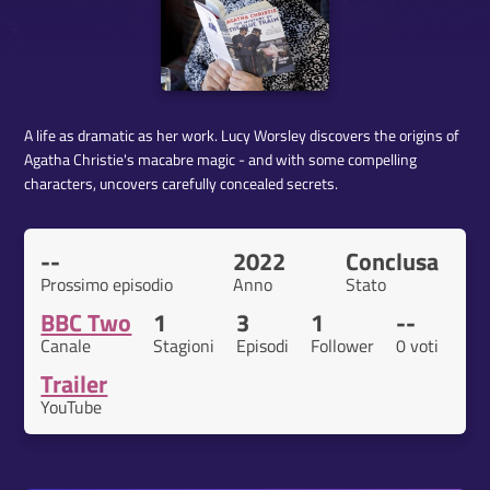
A life as dramatic as her work. Lucy Worsley discovers the origins of
Agatha Christie's macabre magic - and with some compelling
characters, uncovers carefully concealed secrets.
--
2022
Conclusa
Prossimo episodio
Anno
Stato
BBC Two
1
3
1
--
Canale
Stagioni
Episodi
Follower
0 voti
Trailer
YouTube