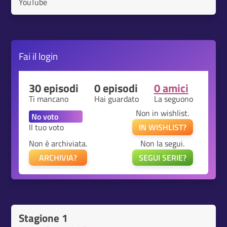
YouTube
Fai il
login
30 episodi
0 episodi
0 amici
Ti mancano
Hai guardato
La seguono
Non in wishlist.
Il tuo voto
IN WISHLIST?
Non è archiviata.
Non la segui.
ARCHIVIA?
SEGUI SERIE?
Stagione 1