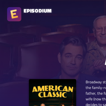
EPISODIUM
Broadway sta
the family-r
father, the 
wife (now th
decides to s