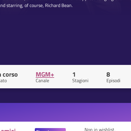
and starring, of course, Richard Bean.
n corso
MGM+
1
8
tato
Canale
Stagioni
Episodi
Non in wishlist.