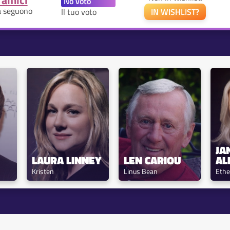
 amici
a seguono
Il tuo voto
IN WISHLIST?
JAN
LAURA LINNEY
LEN CARIOU
AL
Kristen
Linus Bean
Ethe