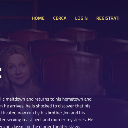
HOME
CERCA
LOGIN
REGISTRATI
C
ublic meltdown and returns to his hometown and
 he arrives, he is shocked to discover that his
d theater, now run by his brother Jon and his
ater serving roast beef and murder mysteries. He
rican classic on the dinner theater stage,