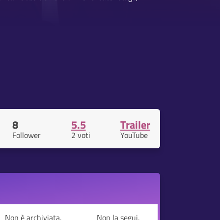
8
5.5
Trailer
Follower
2 voti
YouTube
Non è archiviata.
Non la segui.