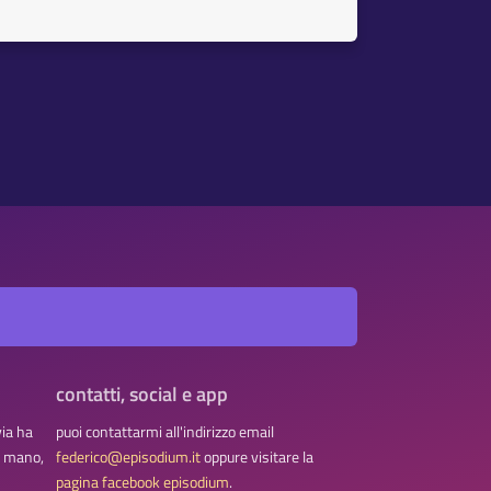
contatti, social e app
via ha
puoi contattarmi all'indirizzo email
na mano,
federico@episodium.it
oppure visitare la
pagina facebook episodium
.