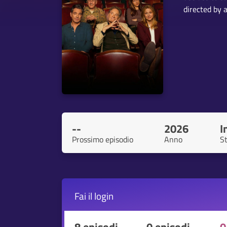
directed by 
--
2026
I
Prossimo episodio
Anno
S
Fai il
login