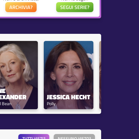
ARCHIVIA?
SEGUI SERIE?
E 
NELL 
EXANDER
JESSICA HECHT
VERLAQUE
l Bean
Polly
Miranda Bean
TUTTI VISTI?
NESSUNO VISTO?