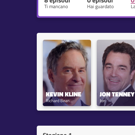
8 episodi
0 episodi
0
Ti mancano
Hai guardato
L
KEVIN KLINE
JON TENNEY
Richard Bean
Jon