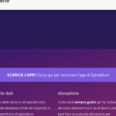
erie
SCARICA L'APP!
Clicca qui per scaricare l'app di Episodium
te dati
donazione
ati delle serie tv ed episodi sono
il sito sarà
sempre gratis
per te, tutta
 dal database
tmdb
ed importati in
dei costi altissimi! se ti va di darmi u
oprietario di episodium.
puoi fare una piccola donazione per