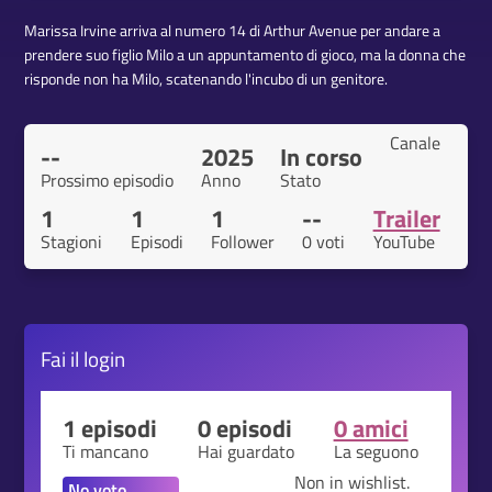
Marissa Irvine arriva al numero 14 di Arthur Avenue per andare a
prendere suo figlio Milo a un appuntamento di gioco, ma la donna che
risponde non ha Milo, scatenando l'incubo di un genitore.
Canale
--
2025
In corso
Prossimo episodio
Anno
Stato
1
1
1
--
Trailer
Stagioni
Episodi
Follower
0 voti
YouTube
Fai il
login
1 episodi
0 episodi
0 amici
Ti mancano
Hai guardato
La seguono
Non in wishlist.