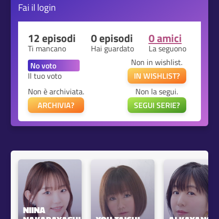
Fai il
login
12 episodi
0 episodi
0 amici
Ti mancano
Hai guardato
La seguono
Non in wishlist.
Il tuo voto
IN WISHLIST?
Non è archiviata.
Non la segui.
ARCHIVIA?
SEGUI SERIE?
NIINA 