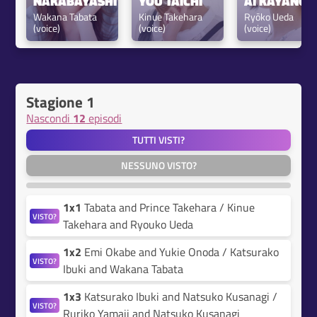
NAKABAYASHI
YOU TAICHI
AI KAYANO
Wakana Tabata 
Kinue Takehara 
Ryōko Ueda 
(voice)
(voice)
(voice)
Stagione 1
Nascondi
12
episodi
TUTTI VISTI?
NESSUNO VISTO?
1x1
Tabata and Prince Takehara / Kinue
VISTO?
Takehara and Ryouko Ueda
1x2
Emi Okabe and Yukie Onoda / Katsurako
VISTO?
Ibuki and Wakana Tabata
1x3
Katsurako Ibuki and Natsuko Kusanagi /
VISTO?
Ruriko Yamaji and Natsuko Kusanagi