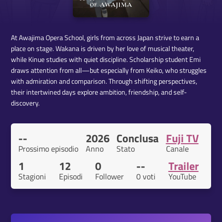
At Awajima Opera School, girls from across Japan strive to earn a
place on stage. Wakana is driven by her love of musical theater,
while Kinue studies with quiet discipline. Scholarship student Emi
draws attention from all—but especially from Keiko, who struggles
with admiration and comparison. Through shifting perspectives,
their intertwined days explore ambition, friendship, and self-
discovery.
--
2026
Conclusa
Fuji TV
Prossimo episodio
Anno
Stato
Canale
1
12
0
--
Trailer
Stagioni
Episodi
Follower
0 voti
YouTube