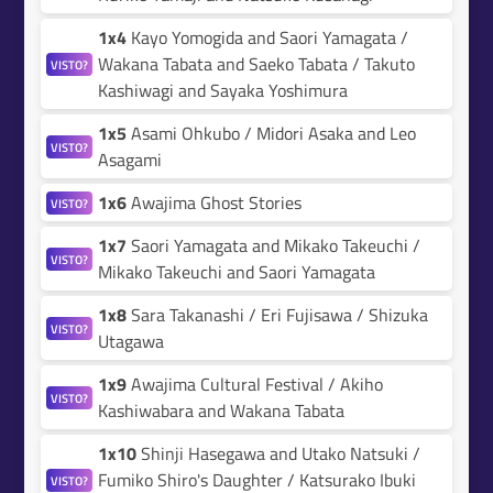
1x4
Kayo Yomogida and Saori Yamagata /
Wakana Tabata and Saeko Tabata / Takuto
VISTO?
Kashiwagi and Sayaka Yoshimura
1x5
Asami Ohkubo / Midori Asaka and Leo
VISTO?
Asagami
1x6
Awajima Ghost Stories
VISTO?
1x7
Saori Yamagata and Mikako Takeuchi /
VISTO?
Mikako Takeuchi and Saori Yamagata
1x8
Sara Takanashi / Eri Fujisawa / Shizuka
VISTO?
Utagawa
1x9
Awajima Cultural Festival / Akiho
VISTO?
Kashiwabara and Wakana Tabata
1x10
Shinji Hasegawa and Utako Natsuki /
Fumiko Shiro's Daughter / Katsurako Ibuki
VISTO?