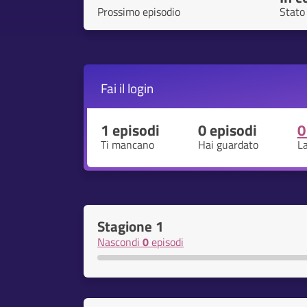
Prossimo episodio
Stato
Fai il
login
1 episodi
0 episodi
0
Ti mancano
Hai guardato
L
Stagione 1
Nascondi
0
episodi