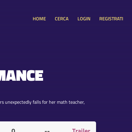
HOME
CERCA
LOGIN
REGISTRATI
MANCE
rs unexpectedly falls for her math teacher,
0
--
Trailer