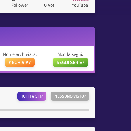
Follower
0 voti
YouTube
Non è archiviata.
Non la segui.
ARCHIVIA?
SEGUI SERIE?
TUTTI VISTI?
NESSUNO VISTO?