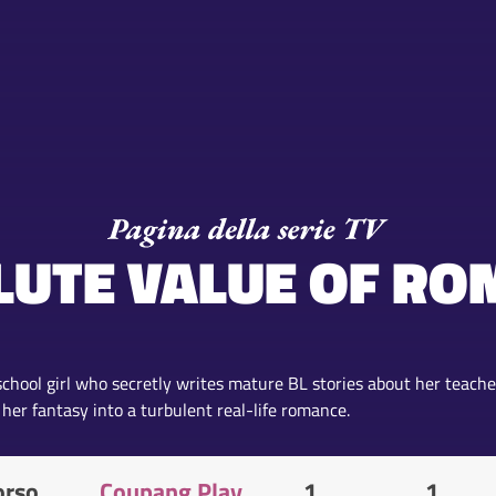
LUTE VALUE OF RO
school girl who secretly writes mature BL stories about her teache
 her fantasy into a turbulent real-life romance.
orso
Coupang Play
1
1