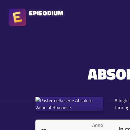
EPISODIUM
ABSO
A high 
turning
Anno
--
In c