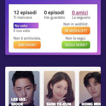
12 episodi
0 episodi
0 amici
Ti mancano
Hai guardato
La seguono
Non in wishlist.
Il tuo voto
IN WISHLIST?
Non è archiviata.
Non la segui.
ARCHIVIA?
SEGUI SERIE?
LEE JAE-
WOOK
SHIN YE-EUN
HONG MIN-G