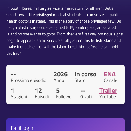
In South Korea, military service is mandatory for all men. But a
select few—like privileged medical students—can serve as public
health doctors instead. This is the story of those privileged few. Do
Ji-ui, a plastic surgeon, is assigned to Pyeondong-do, an isolated
island no one wants to go to. From the very first day, ominous signs
begin to appear. Can he survive a full year on this hellish island and
make it out alive—or will the island break him before he can hold
the line?
--
2026
In corso
ENA
Prossimo episodio
Anno
Stato
Canale
1
12
5
--
Trailer
Stagioni
Episodi
Follower
0 voti
YouTube
Fai il
login