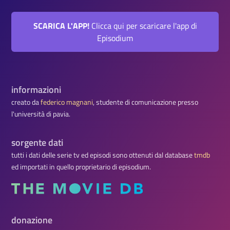
SCARICA L'APP!
Clicca qui per scaricare l'app di
Episodium
informazioni
creato da
federico magnani
, studente di comunicazione presso
l'università di pavia.
sorgente dati
tutti i dati delle serie tv ed episodi sono ottenuti dal database
tmdb
ed importati in quello proprietario di episodium.
donazione