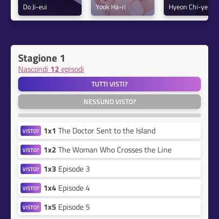
Do Ji-eui
Yook Ha-ri
Hyeon Chi-yeon
Stagione 1
Nascondi
12
episodi
TUTTI VISTI?
NESSUNO VISTO?
1x1
The Doctor Sent to the Island
VISTO?
1x2
The Woman Who Crosses the Line
VISTO?
1x3
Episode 3
VISTO?
1x4
Episode 4
VISTO?
1x5
Episode 5
VISTO?