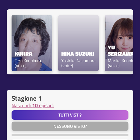
YU 
KUJIRA
HINA SUZUKI
SERIZAWA
Teru Konokura 
Yoshika Nakamura 
Marika Konokura 
(voice)
(voice)
(voice)
Stagione 1
Nascondi
10
episodi
TUTTI VISTI?
NESSUNO VISTO?