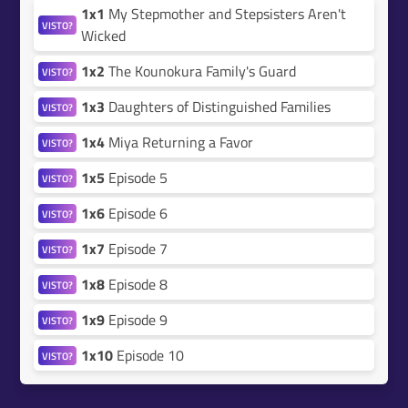
1x1
My Stepmother and Stepsisters Aren't
VISTO?
Wicked
1x2
The Kounokura Family's Guard
VISTO?
1x3
Daughters of Distinguished Families
VISTO?
1x4
Miya Returning a Favor
VISTO?
1x5
Episode 5
VISTO?
1x6
Episode 6
VISTO?
1x7
Episode 7
VISTO?
1x8
Episode 8
VISTO?
1x9
Episode 9
VISTO?
1x10
Episode 10
VISTO?