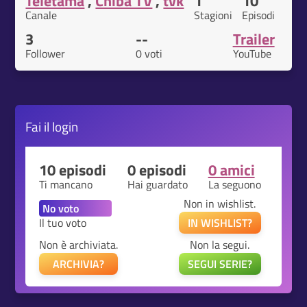
Teletama
,
Chiba TV
,
tvk
1
10
Canale
Stagioni
Episodi
3
--
Trailer
Follower
0 voti
YouTube
Fai il
login
10 episodi
0 episodi
0 amici
Ti mancano
Hai guardato
La seguono
Non in wishlist.
Il tuo voto
IN WISHLIST?
Non è archiviata.
Non la segui.
ARCHIVIA?
SEGUI SERIE?