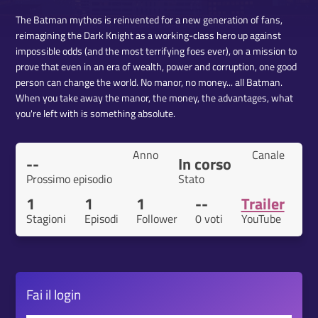
The Batman mythos is reinvented for a new generation of fans,
reimagining the Dark Knight as a working-class hero up against
impossible odds (and the most terrifying foes ever), on a mission to
prove that even in an era of wealth, power and corruption, one good
person can change the world. No manor, no money... all Batman.
When you take away the manor, the money, the advantages, what
you're left with is something absolute.
Anno
Canale
--
In corso
Prossimo episodio
Stato
1
1
1
--
Trailer
Stagioni
Episodi
Follower
0 voti
YouTube
Fai il
login