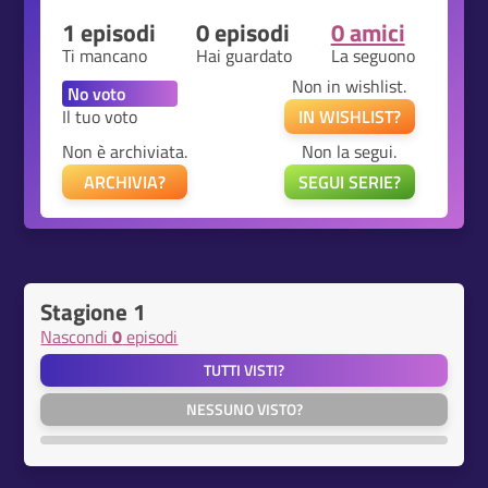
1 episodi
0 episodi
0 amici
Ti mancano
Hai guardato
La seguono
Non in wishlist.
Il tuo voto
IN WISHLIST?
Non è archiviata.
Non la segui.
ARCHIVIA?
SEGUI SERIE?
Stagione 1
Nascondi
0
episodi
TUTTI VISTI?
NESSUNO VISTO?