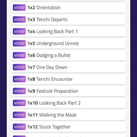
1x2
Orientation
VISTO?
1x3
Tenchi Departs
VISTO?
1x4
Looking Back Part 1
VISTO?
1x5
Underground Unrest
VISTO?
1x6
Dodging a Bullet
VISTO?
1x7
One Day Down
VISTO?
1x8
Tenchi Encounter
VISTO?
1x9
Festival Preparation
VISTO?
1x10
Looking Back Part 2
VISTO?
1x11
Walking the Maze
VISTO?
1x12
Stuck Together
VISTO?