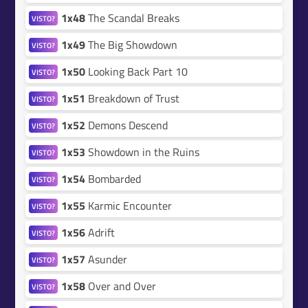
1x48
The Scandal Breaks
VISTO?
1x49
The Big Showdown
VISTO?
1x50
Looking Back Part 10
VISTO?
1x51
Breakdown of Trust
VISTO?
1x52
Demons Descend
VISTO?
1x53
Showdown in the Ruins
VISTO?
1x54
Bombarded
VISTO?
1x55
Karmic Encounter
VISTO?
1x56
Adrift
VISTO?
1x57
Asunder
VISTO?
1x58
Over and Over
VISTO?