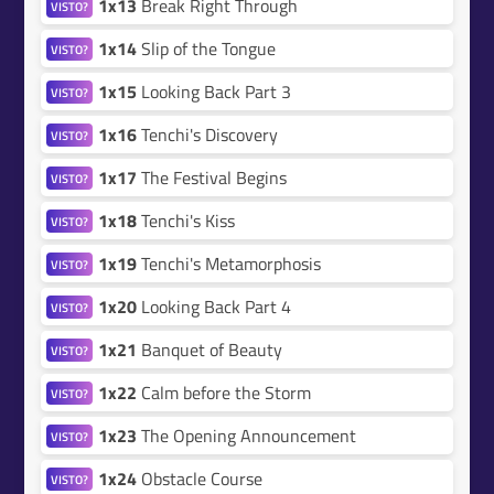
1x13
Break Right Through
VISTO?
1x14
Slip of the Tongue
VISTO?
1x15
Looking Back Part 3
VISTO?
1x16
Tenchi's Discovery
VISTO?
1x17
The Festival Begins
VISTO?
1x18
Tenchi's Kiss
VISTO?
1x19
Tenchi's Metamorphosis
VISTO?
1x20
Looking Back Part 4
VISTO?
1x21
Banquet of Beauty
VISTO?
1x22
Calm before the Storm
VISTO?
1x23
The Opening Announcement
VISTO?
1x24
Obstacle Course
VISTO?