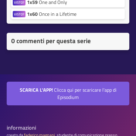
1x59
One and Only
VISTO?
1x60
Once in a Lifetime
VISTO?
0 commenti per questa serie
SCARICA L'APP!
Clicca qui per scaricare l'app di
Episodium
informazioni
creato da
federico magnani
, studente di comunicazione presso