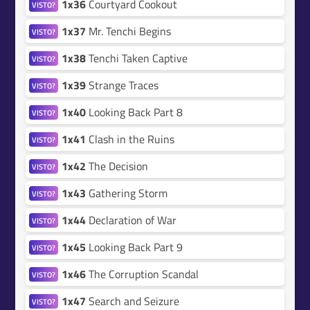
1x36
Courtyard Cookout
VISTO?
1x37
Mr. Tenchi Begins
VISTO?
1x38
Tenchi Taken Captive
VISTO?
1x39
Strange Traces
VISTO?
1x40
Looking Back Part 8
VISTO?
1x41
Clash in the Ruins
VISTO?
1x42
The Decision
VISTO?
1x43
Gathering Storm
VISTO?
1x44
Declaration of War
VISTO?
1x45
Looking Back Part 9
VISTO?
1x46
The Corruption Scandal
VISTO?
1x47
Search and Seizure
VISTO?