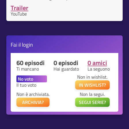
Trailer
YouTube
Fai il
login
60 episodi
0 episodi
0 amici
Ti mancano
Hai guardato
La seguono
Non in wishlist.
Il tuo voto
IN WISHLIST?
Non è archiviata.
Non la segui.
ARCHIVIA?
SEGUI SERIE?