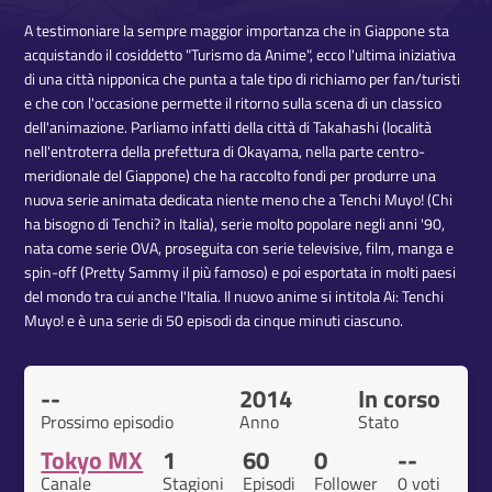
A testimoniare la sempre maggior importanza che in Giappone sta
acquistando il cosiddetto "Turismo da Anime", ecco l'ultima iniziativa
di una città nipponica che punta a tale tipo di richiamo per fan/turisti
e che con l'occasione permette il ritorno sulla scena di un classico
dell'animazione. Parliamo infatti della città di Takahashi (località
nell'entroterra della prefettura di Okayama, nella parte centro-
meridionale del Giappone) che ha raccolto fondi per produrre una
nuova serie animata dedicata niente meno che a Tenchi Muyo! (Chi
ha bisogno di Tenchi? in Italia), serie molto popolare negli anni '90,
nata come serie OVA, proseguita con serie televisive, film, manga e
spin-off (Pretty Sammy il più famoso) e poi esportata in molti paesi
del mondo tra cui anche l'Italia. Il nuovo anime si intitola Ai: Tenchi
Muyo! e è una serie di 50 episodi da cinque minuti ciascuno.
--
2014
In corso
Prossimo episodio
Anno
Stato
Tokyo MX
1
60
0
--
Canale
Stagioni
Episodi
Follower
0 voti