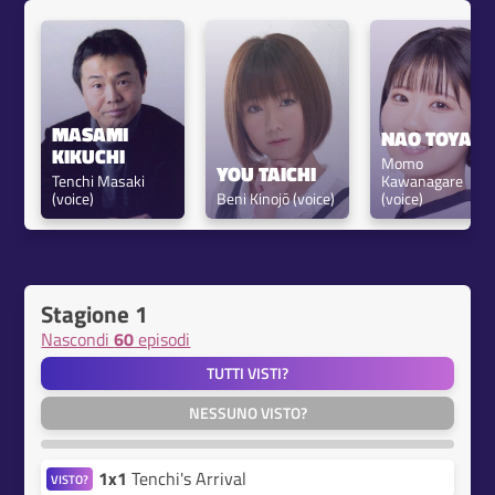
MASAMI 
NAO TOYAM
KIKUCHI
Momo 
YOU TAICHI
Tenchi Masaki 
Kawanagare 
(voice)
Beni Kinojō (voice)
(voice)
Stagione 1
Nascondi
60
episodi
TUTTI VISTI?
NESSUNO VISTO?
1x1
Tenchi's Arrival
VISTO?