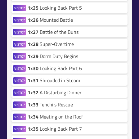
1x25
Looking Back Part 5
VISTO?
1x26
Mounted Battle
VISTO?
1x27
Battle of the Buns
VISTO?
1x28
Super-Overtime
VISTO?
1x29
Dorm Duty Begins
VISTO?
1x30
Looking Back Part 6
VISTO?
1x31
Shrouded in Steam
VISTO?
1x32
A Disturbing Dinner
VISTO?
1x33
Tenchi's Rescue
VISTO?
1x34
Meeting on the Roof
VISTO?
1x35
Looking Back Part 7
VISTO?