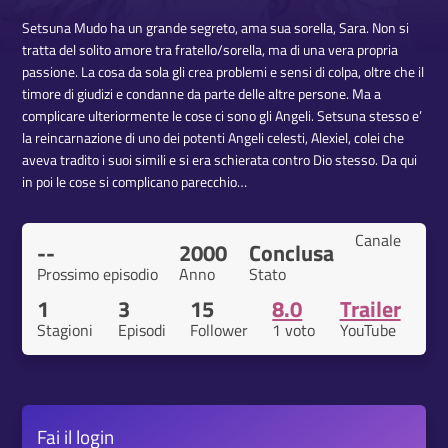
Setsuna Mudo ha un grande segreto, ama sua sorella, Sara. Non si
tratta del solito amore tra fratello/sorella, ma di una vera propria
passione. La cosa da sola gli crea problemi e sensi di colpa, oltre che il
timore di giudizi e condanne da parte delle altre persone. Ma a
complicare ulteriormente le cose ci sono gli Angeli. Setsuna stesso e’
la reincarnazione di uno dei potenti Angeli celesti, Alexiel, colei che
aveva tradito i suoi simili e si era schierata contro Dio stesso. Da qui
in poi le cose si complicano parecchio…
Canale
--
2000
Conclusa
Prossimo episodio
Anno
Stato
1
3
15
8.0
Trailer
Stagioni
Episodi
Follower
1 voto
YouTube
Fai il
login