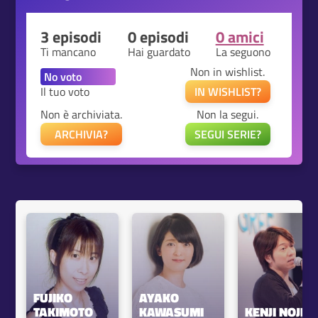
3 episodi
0 episodi
0 amici
Ti mancano
Hai guardato
La seguono
Non in wishlist.
Il tuo voto
IN WISHLIST?
Non è archiviata.
Non la segui.
ARCHIVIA?
SEGUI SERIE?
FUJIKO 
AYAKO 
TAKIMOTO
KAWASUMI
KENJI NOJIM