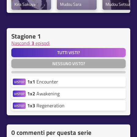
Kira Sakuya
Mudou Sara
Mudou Setsuna
Stagione 1
Nascondi
3
episodi
TUTTI VISTI?
NESSUNO VISTO?
1x1
Encounter
VISTO?
1x2
Awakening
VISTO?
1x3
Regeneration
VISTO?
0 commenti per questa serie