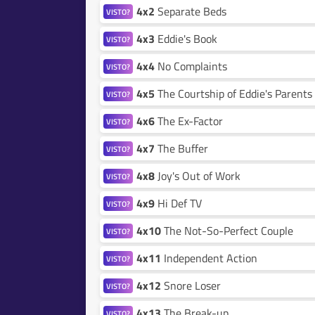
4x2
Separate Beds
VISTO?
4x3
Eddie's Book
VISTO?
4x4
No Complaints
VISTO?
4x5
The Courtship of Eddie's Parents
VISTO?
4x6
The Ex-Factor
VISTO?
4x7
The Buffer
VISTO?
4x8
Joy's Out of Work
VISTO?
4x9
Hi Def TV
VISTO?
4x10
The Not-So-Perfect Couple
VISTO?
4x11
Independent Action
VISTO?
4x12
Snore Loser
VISTO?
4x13
The Break-up
VISTO?