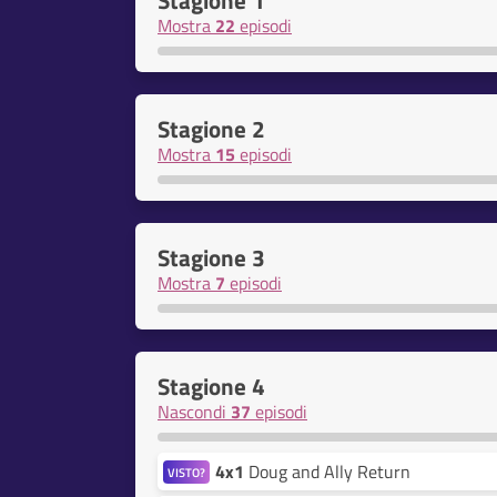
Stagione 1
Mostra
22
episodi
Stagione 2
Mostra
15
episodi
Stagione 3
Mostra
7
episodi
Stagione 4
Nascondi
37
episodi
4x1
Doug and Ally Return
VISTO?