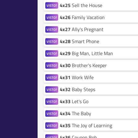
4x25
Sell the House
VISTO?
4x26
Family Vacation
VISTO?
4x27
Ally's Pregnant
VISTO?
4x28
Smart Phone
VISTO?
4x29
Big Man, Little Man
VISTO?
4x30
Brother's Keeper
VISTO?
4x31
Work Wife
VISTO?
4x32
Baby Steps
VISTO?
4x33
Let's Go
VISTO?
4x34
The Baby
VISTO?
4x35
The Joy of Learning
VISTO?
4x36
Coupon Bob
VISTO?