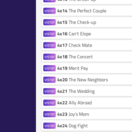
4x14
The Perfect Couple
VISTO?
4x15
The Check-up
VISTO?
4x16
Can't Elope
VISTO?
4x17
Check Mate
VISTO?
4x18
The Concert
VISTO?
4x19
Merit Pay
VISTO?
4x20
The New Neighbors
VISTO?
4x21
The Wedding
VISTO?
4x22
Ally Abroad
VISTO?
4x23
Joy's Mom
VISTO?
4x24
Dog Fight
VISTO?