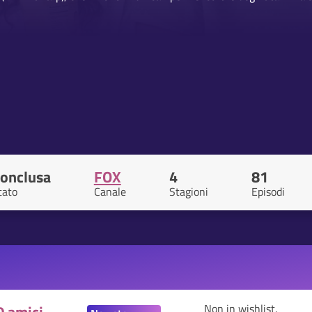
onclusa
FOX
4
81
tato
Canale
Stagioni
Episodi
Non in wishlist.