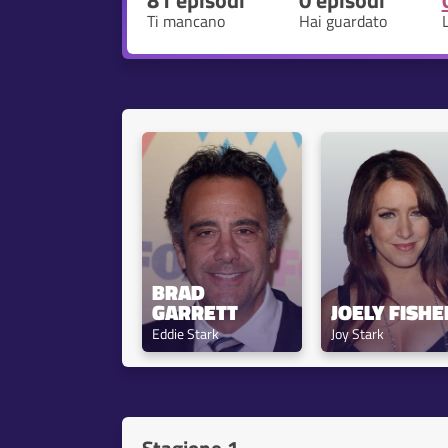
81 episodi
0 episodi
Ti mancano
Hai guardato
BRAD 
GARRETT
JOELY FISHE
Eddie Stark
Joy Stark