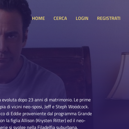
HOME
CERCA
LOGIN
REGISTRATI
sia evoluta dopo 23 anni di matrimonio. Le prime
ppia di vicini neo-sposi, Jeff e Steph Woodcock.
mico di Eddie proveniente dal programma Grande
n la figlia Allison (Krysten Ritter) ed il neo-
rie si svolge nella Filadelfia suburbana.