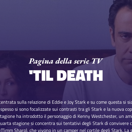
'TIL DEATH
ncentrata sulla relazione di Eddie e Joy Stark e su come questa si 
spesso si sono focalizzate sui contrasti tra gli Stark e la nuova co
tagione ha introdotto il personaggio di Kenny Westchester, un a
quarta stagione si concentra sui tentativi degli Stark di convivere co
(Timm Sharp), che vivono in un camper nel cortile degli Stark. La se