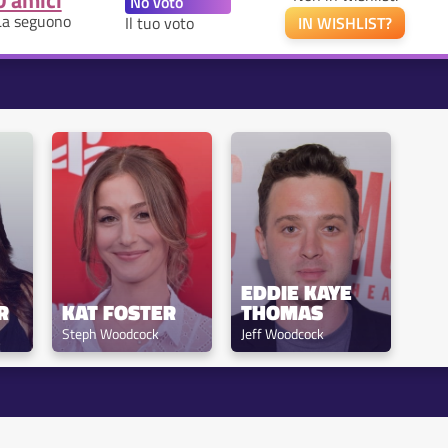
0 amici
La seguono
Il tuo voto
IN WISHLIST?
EDDIE KAYE 
R
KAT FOSTER
THOMAS
Steph Woodcock
Jeff Woodcock