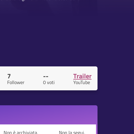
7
--
Trailer
Follower
0 voti
YouTube
Non è archiviata.
Non la segui.