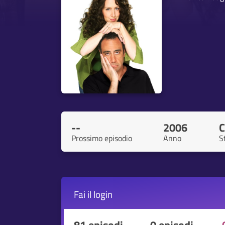
--
2006
C
Prossimo episodio
Anno
S
Fai il
login