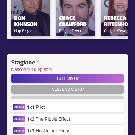
DON 
CHACE 
REBECCA 
JOHNSON
CRAWFORD
RITTENHOUS
Hap Briggs
Billy LeFever
Cody LeFever
Stagione 1
Nascondi
10
episodi
TUTTI VISTI?
NESSUNO VISTO?
1x1
Pilot
VISTO?
1x2
The Ripple Effect
VISTO?
1x3
Hustle and Flow
VISTO?