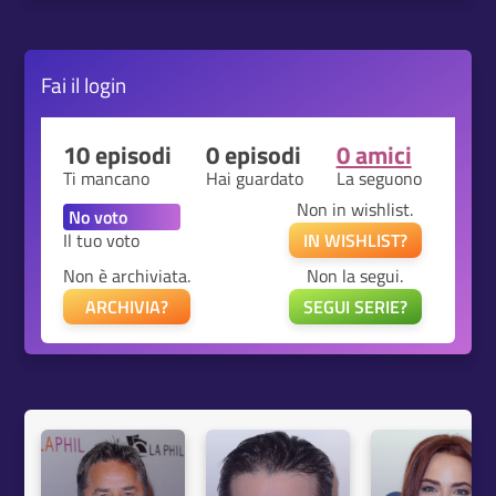
Fai il
login
10 episodi
0 episodi
0 amici
Ti mancano
Hai guardato
La seguono
Non in wishlist.
Il tuo voto
IN WISHLIST?
Non è archiviata.
Non la segui.
ARCHIVIA?
SEGUI SERIE?