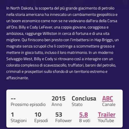
In North Dakota, la scoperta del più grande giacimento di petrolio
nella storia americana ha innescato un cambiamento geopolitico e
un boom economico come non se ne vedevano dall'era della Corsa
all'Oro. Billy e Cody LeFever, una coppia giovane, coraggiosa e
ambiziosa, raggiunge Williston in cerca di fortuna e di una vita
migliore. Qui finiscono ben presto con l'imbattersi in Hap Briggs, un
magnate senza scrupoli che li costringe a scommettere grosso e
mettere in gioco tutto, incluso il loro matrimonio. In un moderno
Selvaggio West, Billy e Cody si ritrovano così a interagire con un
colorato complesso di scavezzacollo, truffatori, baroni del petrolio,
criminali e prospettori sullo sfondo di un territorio estremo e
affascinante.
--
2015
Conclusa
ABC
Prossimo episodio
Anno
Stato
Canale
1
10
53
5.8
Trailer
Stagioni
Episodi
Follower
8 voti
YouTube