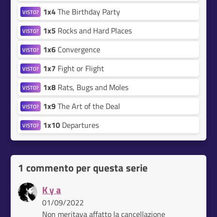
1x4
The Birthday Party
VISTO?
1x5
Rocks and Hard Places
VISTO?
1x6
Convergence
VISTO?
1x7
Fight or Flight
VISTO?
1x8
Rats, Bugs and Moles
VISTO?
1x9
The Art of the Deal
VISTO?
1x10
Departures
VISTO?
1 commento per questa serie
K y a
01/09/2022
Non meritava affatto la cancellazione