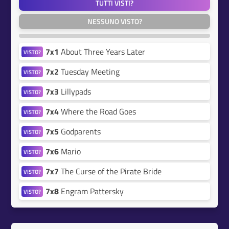
TUTTI VISTI?
NESSUNO VISTO?
7x1
About Three Years Later
VISTO?
7x2
Tuesday Meeting
VISTO?
7x3
Lillypads
VISTO?
7x4
Where the Road Goes
VISTO?
7x5
Godparents
VISTO?
7x6
Mario
VISTO?
7x7
The Curse of the Pirate Bride
VISTO?
7x8
Engram Pattersky
VISTO?