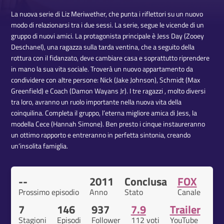
La nuova serie di Liz Meriwether, che punta i riflettori su un nuovo
modo di relazionarsi tra i due sessi. La serie, segue le vicende di un
gruppo di nuovi amici. La protagonista principale è Jess Day (Zooey
Deschanel), una ragazza sulla tarda ventina, che a seguito della
rottura con il fidanzato, deve cambiare casa e soprattutto riprendere
in mano la sua vita sociale. Troverà un nuovo appartamento da
condividere con altre persone: Nick (Jake Johnson), Schmidt (Max
Greenfield) e Coach (Damon Wayans Jr). I tre ragazzi , molto diversi
tra loro, avranno un ruolo importante nella nuova vita della
coinquilina. Completa il gruppo, l’eterna migliore amica di Jess, la
modella Cece (Hannah Simone). Ben presto i cinque instaureranno
un ottimo rapporto e entreranno in perfetta sintonia, creando
un’insolita famiglia.
--
2011
Conclusa
FOX
Prossimo episodio
Anno
Stato
Canale
7
146
937
7.9
Trailer
Stagioni
Episodi
Follower
112 voti
YouTube