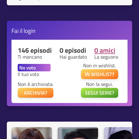
Fai il
login
146 episodi
0 episodi
0 amici
Ti mancano
Hai guardato
La seguono
Non in wishlist.
Il tuo voto
IN WISHLIST?
Non è archiviata.
Non la segui.
ARCHIVIA?
SEGUI SERIE?