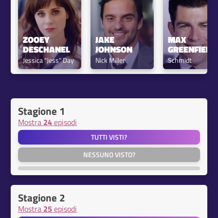
ZOOEY 
JAKE 
MAX 
DESCHANEL
JOHNSON
GREENFIELD
Jessica "Jess" Day
Nick Miller
Schmidt
Stagione 1
Mostra
24
episodi
TUTTI VISTI?
NESSUNO VISTO?
Stagione 2
Mostra
25
episodi