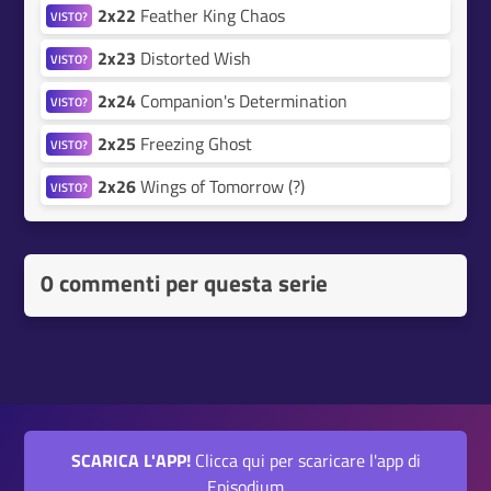
2x22
Feather King Chaos
VISTO?
2x23
Distorted Wish
VISTO?
2x24
Companion's Determination
VISTO?
2x25
Freezing Ghost
VISTO?
2x26
Wings of Tomorrow (?)
VISTO?
0 commenti per questa serie
SCARICA L'APP!
Clicca qui per scaricare l'app di
Episodium