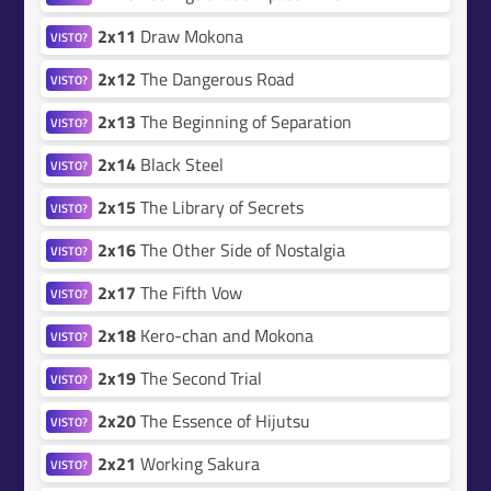
2x11
Draw Mokona
VISTO?
2x12
The Dangerous Road
VISTO?
2x13
The Beginning of Separation
VISTO?
2x14
Black Steel
VISTO?
2x15
The Library of Secrets
VISTO?
2x16
The Other Side of Nostalgia
VISTO?
2x17
The Fifth Vow
VISTO?
2x18
Kero-chan and Mokona
VISTO?
2x19
The Second Trial
VISTO?
2x20
The Essence of Hijutsu
VISTO?
2x21
Working Sakura
VISTO?