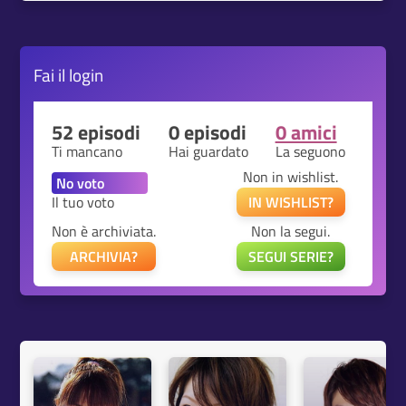
Fai il
login
52 episodi
0 episodi
0 amici
Ti mancano
Hai guardato
La seguono
Non in wishlist.
Il tuo voto
IN WISHLIST?
Non è archiviata.
Non la segui.
ARCHIVIA?
SEGUI SERIE?