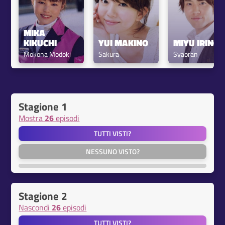
MIKA 
KIKUCHI
YUI MAKINO
MIYU IRINO
Mokona Modoki
Sakura
Syaoran
Stagione 1
Mostra
26
episodi
TUTTI VISTI?
NESSUNO VISTO?
Stagione 2
Nascondi
26
episodi
TUTTI VISTI?