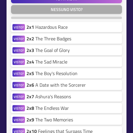
NESSUNO VISTO?
2x1
Hazardous Race
VISTO?
2x2
The Three Badges
VISTO?
2x3
The Goal of Glory
VISTO?
2x4
The Sad Miracle
VISTO?
2x5
The Boy's Resolution
VISTO?
2x6
A Date with the Sorcerer
VISTO?
2x7
Ashura's Reasons
VISTO?
2x8
The Endless War
VISTO?
2x9
The Two Memories
VISTO?
2x10
Feelings that Surpass Time
VISTO?