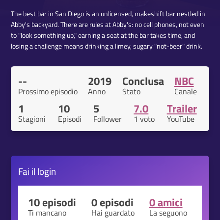
The best bar in San Diego is an unlicensed, makeshift bar nestled in
Abby's backyard. There are rules at Abby's: no cell phones, not even
to "look something up," earning a seat at the bar takes time, and
losing a challenge means drinking a limey, sugary "not-beer" drink.
--
2019
Conclusa
NBC
Prossimo episodio
Anno
Stato
Canale
1
10
5
7.0
Trailer
Stagioni
Episodi
Follower
1 voto
YouTube
Fai il
login
10 episodi
0 episodi
0 amici
Ti mancano
Hai guardato
La seguono