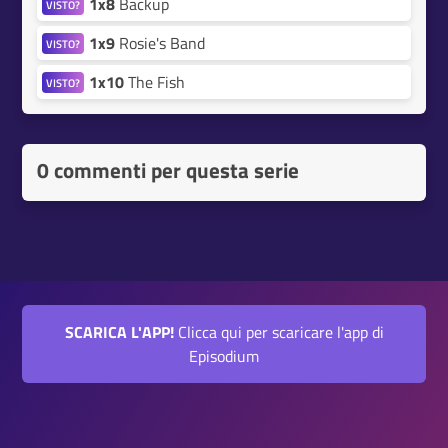
1x8
Backup
VISTO?
1x9
Rosie's Band
VISTO?
1x10
The Fish
VISTO?
0 commenti per questa serie
SCARICA L'APP!
Clicca qui per scaricare l'app di
Episodium