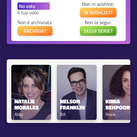
Non in wishlist.
Il tuo voto
IN WISHLIST?
Non è archiviata.
Non la segui.
ARCHIVIA?
SEGUI SERIE?
NATALIE 
NELSON 
KIMIA 
MORALES
FRANKLIN
BEHPOORNI
Abby
Bill
Rosie