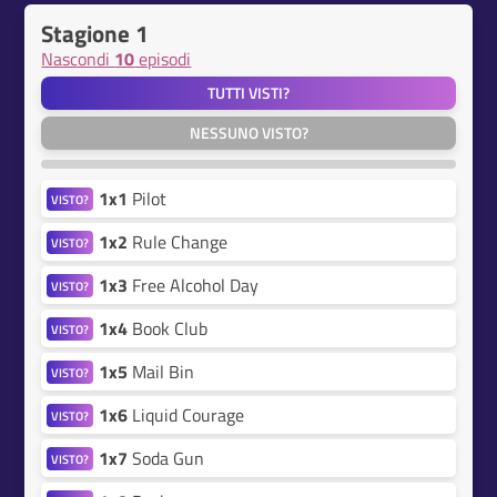
Stagione 1
Nascondi
10
episodi
TUTTI VISTI?
NESSUNO VISTO?
1x1
Pilot
VISTO?
1x2
Rule Change
VISTO?
1x3
Free Alcohol Day
VISTO?
1x4
Book Club
VISTO?
1x5
Mail Bin
VISTO?
1x6
Liquid Courage
VISTO?
1x7
Soda Gun
VISTO?