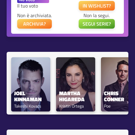
Il tuo voto
IN WISHLIST?
Non è archiviata.
Non la segui.
ARCHIVIA?
SEGUI SERIE?
JOEL 
MARTHA 
CHRIS 
KINNAMAN
HIGAREDA
CONNER
Takeshi Kovacs
Kristin Ortega
Poe