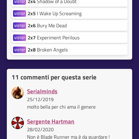
2x4
Shadow of a Doubt
VISTO?
2x5
I Wake Up Screaming
VISTO?
2x6
Bury Me Dead
VISTO?
2x7
Experiment Perilous
VISTO?
2x8
Broken Angels
VISTO?
11 commenti per questa serie
Serialminds
25/12/2019
molto bella per chi ama il genere
Sergente Hartman
28/02/2020
Non è Blade Runner ma è da guardare !