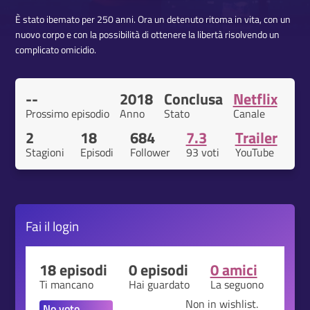
È stato ibemato per 250 anni. Ora un detenuto ritoma in vita, con un
nuovo corpo e con la possibilità di ottenere la libertà risolvendo un
complicato omicidio.
--
2018
Conclusa
Netflix
Prossimo episodio
Anno
Stato
Canale
2
18
684
7.3
Trailer
Stagioni
Episodi
Follower
93 voti
YouTube
Fai il
login
18 episodi
0 episodi
0 amici
Ti mancano
Hai guardato
La seguono
Non in wishlist.