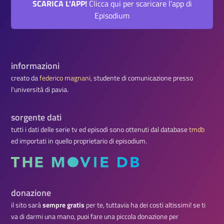
SCARICA L'APP!
Clicca qui per scaricare l'app di
Episodium
informazioni
creato da
federico magnani
, studente di comunicazione presso
l'università di pavia.
sorgente dati
tutti i dati delle serie tv ed episodi sono ottenuti dal database
tmdb
ed importati in quello proprietario di episodium.
donazione
il sito sarà
sempre gratis
per te, tuttavia ha dei costi altissimi! se ti
va di darmi una mano, puoi fare una piccola donazione per