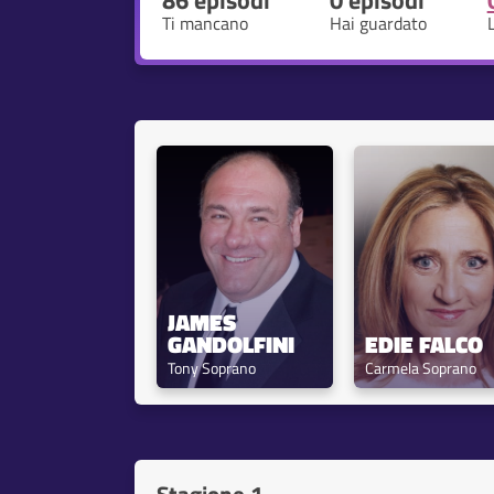
86 episodi
0 episodi
Ti mancano
Hai guardato
JAMES 
GANDOLFINI
EDIE FALCO
Tony Soprano
Carmela Soprano