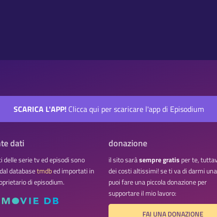
SCARICA L'APP!
Clicca qui per scaricare l'app di Episodium
te dati
donazione
ati delle serie tv ed episodi sono
il sito sarà
sempre gratis
per te, tutta
 dal database
tmdb
ed importati in
dei costi altissimi! se ti va di darmi u
oprietario di episodium.
puoi fare una piccola donazione per
supportare il mio lavoro:
FAI UNA DONAZIONE