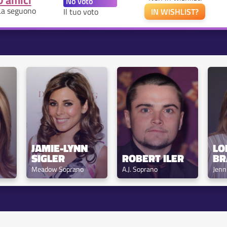
0 amici
La seguono
Il tuo voto
IN WISHLIST?
JAMIE-LYNN 
LO
SIGLER
ROBERT ILER
BR
Meadow Soprano
A.J. Soprano
Jenn