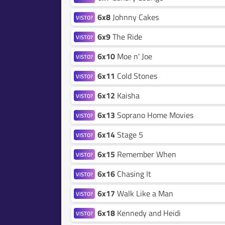
6x8
Johnny Cakes
VISTO?
6x9
The Ride
VISTO?
6x10
Moe n' Joe
VISTO?
6x11
Cold Stones
VISTO?
6x12
Kaisha
VISTO?
6x13
Soprano Home Movies
VISTO?
6x14
Stage 5
VISTO?
6x15
Remember When
VISTO?
6x16
Chasing It
VISTO?
6x17
Walk Like a Man
VISTO?
6x18
Kennedy and Heidi
VISTO?