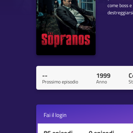
come boss e 
destreggiarsi
--
1999
C
Prossimo episodio
Anno
S
Fai il
login