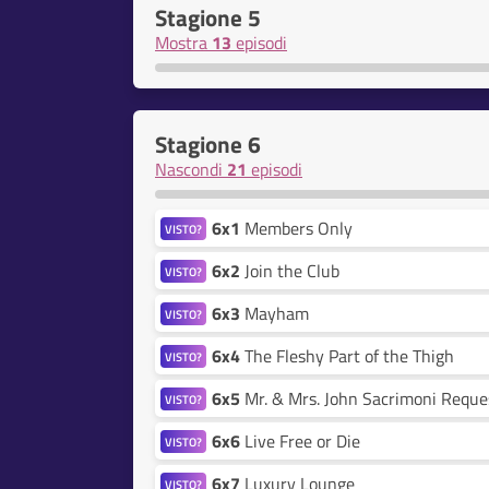
Stagione 5
Mostra
13
episodi
Stagione 6
Nascondi
21
episodi
6x1
Members Only
VISTO?
6x2
Join the Club
VISTO?
6x3
Mayham
VISTO?
6x4
The Fleshy Part of the Thigh
VISTO?
6x5
Mr. & Mrs. John Sacrimoni Reques
VISTO?
6x6
Live Free or Die
VISTO?
6x7
Luxury Lounge
VISTO?