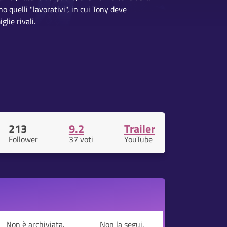
 quelli "lavorativi", in cui Tony deve
glie rivali.
213
9.2
Trailer
Follower
37 voti
YouTube
Non è archiviata.
Non la segui.