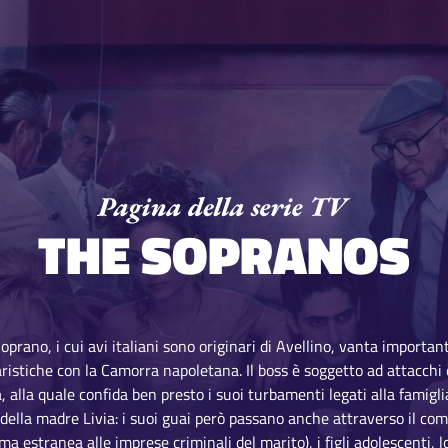
THE SOPRANOS
Soprano, i cui avi italiani sono originari di Avellino, vanta import
aristiche con la Camorra napoletana. Il boss è soggetto ad attacchi 
, alla quale confida ben presto i suoi turbamenti legati alla famiglia
della madre Livia: i suoi guai però passano anche attraverso il c
a estranea alle imprese criminali del marito), i figli adolescenti, l