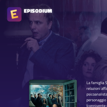
EPISODIUM
La famiglia 
relazioni aff
psicoanalista
personaggio 
(connivente m