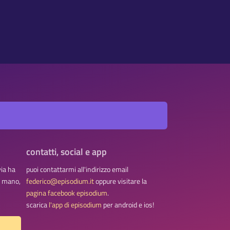
contatti, social e app
via ha
puoi contattarmi all'indirizzo email
na mano,
federico@episodium.it
oppure visitare la
pagina facebook episodium
.
scarica
l'app di episodium
per android e ios!