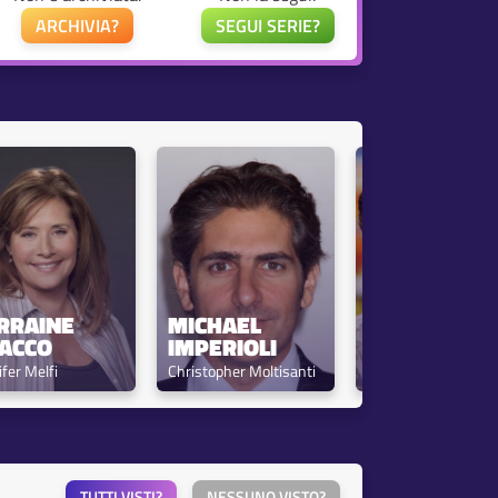
ARCHIVIA?
SEGUI SERIE?
RRAINE 
MICHAEL 
STEVEN VAN 
ACCO
IMPERIOLI
ZANDT
ifer Melfi
Christopher Moltisanti
Silvio Dante
TUTTI VISTI?
NESSUNO VISTO?