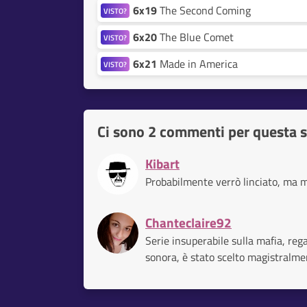
6x19
The Second Coming
VISTO?
6x20
The Blue Comet
VISTO?
6x21
Made in America
VISTO?
Ci sono
2 commenti per questa s
Kibart
Probabilmente verrò linciato, ma m
Chanteclaire92
Serie insuperabile sulla mafia, rega
sonora, è stato scelto magistralmen