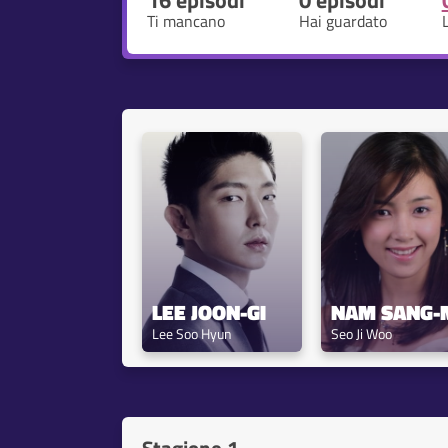
16 episodi
0 episodi
Ti mancano
Hai guardato
LEE JOON-GI
NAM SANG-
Lee Soo Hyun
Seo Ji Woo