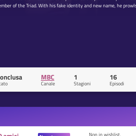
ber of the Triad. With his fake identity and new name, he prowls
onclusa
MBC
1
16
tato
Canale
Stagioni
Episodi
Non in wishlist.