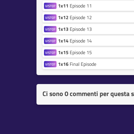
1x11
Episode 11
VISTO?
1x12
Episode 12
VISTO?
1x13
Episode 13
VISTO?
1x14
Episode 14
VISTO?
1x15
Episode 15
VISTO?
1x16
Final Episode
VISTO?
Ci sono
0 commenti per questa s