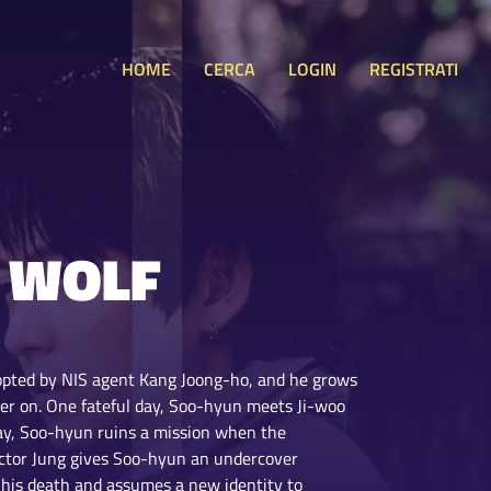
HOME
CERCA
LOGIN
REGISTRATI
 WOLF
adopted by NIS agent Kang Joong-ho, and he grows
er on. One fateful day, Soo-hyun meets Ji-woo
 day, Soo-hyun ruins a mission when the
ector Jung gives Soo-hyun an undercover
 his death and assumes a new identity to