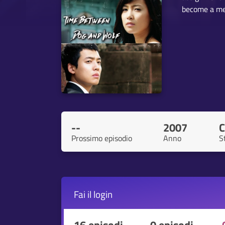
become a mem
--
2007
C
Prossimo episodio
Anno
S
Fai il
login