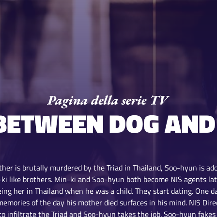
 BETWEEN DOG AND
ther is brutally murdered by the Triad in Thailand, Soo-hyun is 
ki like brothers. Min-ki and Soo-hyun both become NIS agents lat
eeing her in Thailand when he was a child. They start dating. One
emories of the day his mother died surfaces in his mind. NIS Dir
o infiltrate the Triad and Soo-hyun takes the job. Soo-hyun fakes