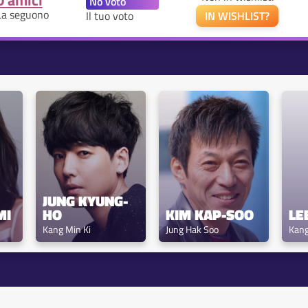
0 amici
La seguono
Il tuo voto
IN WISHLIST?
JUNG KYUNG-
MI
HO
KIM KAP-SOO
LE
Kang Min Ki
Jung Hak Soo
Kang