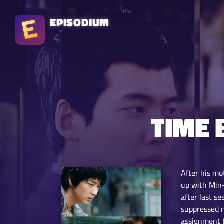
EPISODIUM
TIME
After his mo
up with Min-
after last s
suppressed m
assignment t