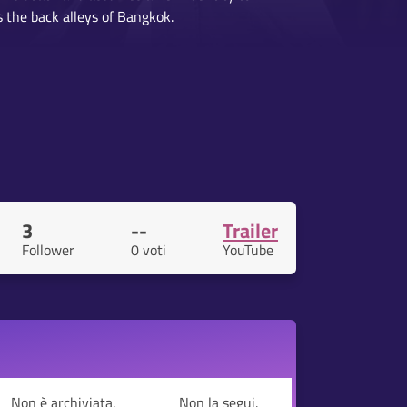
 the back alleys of Bangkok.
3
--
Trailer
Follower
0 voti
YouTube
Non è archiviata.
Non la segui.