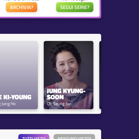
ARCHIVIA?
SEGUI SERIE?
JUNG KYUNG-
E KI-YOUNG
SOON
CHOI JI-HO
 Jung Ho
Oh Seung Joo
Giraffe
TUTTI VISTI?
NESSUNO VISTO?