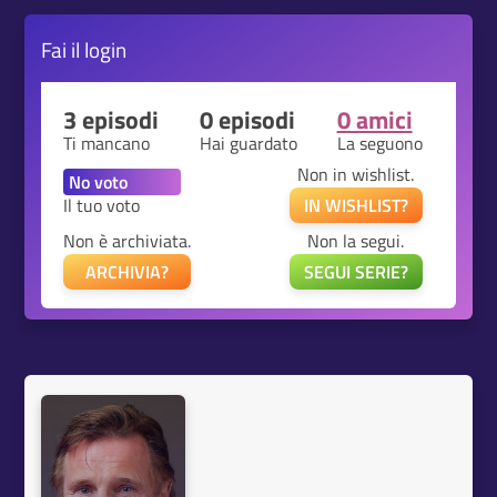
Fai il
login
3 episodi
0 episodi
0 amici
Ti mancano
Hai guardato
La seguono
Non in wishlist.
Il tuo voto
IN WISHLIST?
Non è archiviata.
Non la segui.
ARCHIVIA?
SEGUI SERIE?