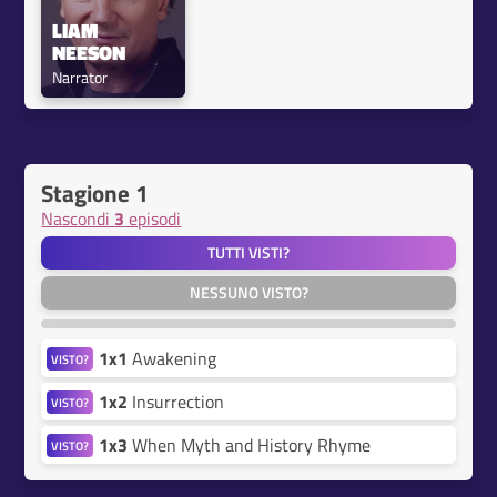
LIAM 
NEESON
Narrator
Stagione 1
Nascondi
3
episodi
TUTTI VISTI?
NESSUNO VISTO?
1x1
Awakening
VISTO?
1x2
Insurrection
VISTO?
1x3
When Myth and History Rhyme
VISTO?