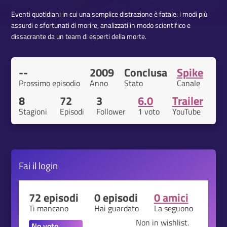
Eventi quotidiani in cui una semplice distrazione è fatale: i modi più
assurdi e sfortunati di morire, analizzati in modo scientifico e
dissacrante da un team di esperti della morte.
--
2009
Conclusa
Spike
Prossimo episodio
Anno
Stato
Canale
8
72
3
6.0
Trailer
Stagioni
Episodi
Follower
1 voto
YouTube
Fai il
login
72 episodi
0 episodi
0 amici
Ti mancano
Hai guardato
La seguono
Non in wishlist.