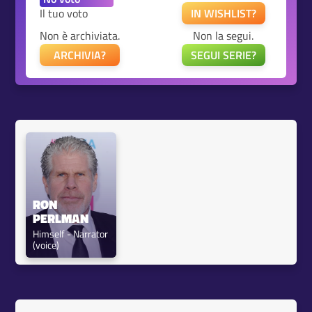
Il tuo voto
IN WISHLIST?
Non è archiviata.
Non la segui.
ARCHIVIA?
SEGUI SERIE?
RON 
PERLMAN
Himself - Narrator 
(voice)