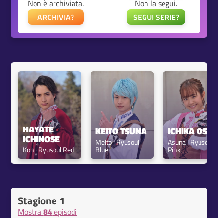
Non è archiviata.
Non la segui.
ARCHIVIA?
SEGUI SERIE?
HAYATE 
KEITO TSUNA
ICHIKA OSAK
ICHINOSE
Melto · Ryusoul 
Asuna · Ryusoul 
Koh · Ryusoul Red
Blue
Pink
Stagione 1
Mostra
84
episodi