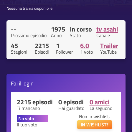
Nessuna trama disponibile.
--
1975
In corso
tv asahi
Prossimo episodio
Anno
Stato
Canale
45
2215
1
6.0
Trailer
Stagioni
Episodi
Follower
1 voto
YouTube
Fai il
login
2215 episodi
0 episodi
0 amici
Ti mancano
Hai guardato
La seguono
Non in wishlist.
Il tuo voto
IN WISHLIST?