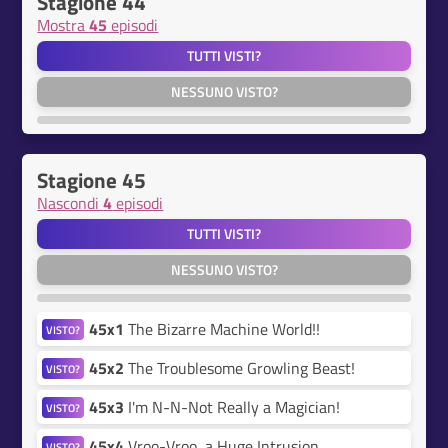
Stagione 44
Mostra
45
episodi
TUTTI VISTI?
NESSUNO VISTO?
Stagione 45
Nascondi
4
episodi
TUTTI VISTI?
NESSUNO VISTO?
45x1
The Bizarre Machine World!!
VISTO?
45x2
The Troublesome Growling Beast!
VISTO?
45x3
I'm N-N-Not Really a Magician!
VISTO?
45x4
Vroo-Vroo, a Huge Intrusion
VISTO?