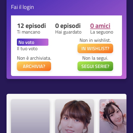
Fai il
login
12 episodi
0 episodi
0 amici
Ti mancano
Hai guardato
La seguono
Non in wishlist.
Il tuo voto
IN WISHLIST?
Non è archiviata.
Non la segui.
ARCHIVIA?
SEGUI SERIE?