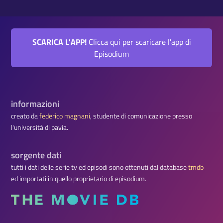
SCARICA L'APP!
Clicca qui per scaricare l'app di
Episodium
informazioni
creato da
federico magnani
, studente di comunicazione presso
l'università di pavia.
sorgente dati
tutti i dati delle serie tv ed episodi sono ottenuti dal database
tmdb
ed importati in quello proprietario di episodium.