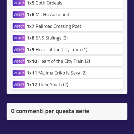
1x5
Goth Ordeals
VISTO?
1x6
Mr. Hassaku and I
VISTO?
1x7
Railroad Crossing Poet
VISTO?
1x8
SNS Siblings (2)
VISTO?
1x9
Heart of the City Train (1)
VISTO?
1x10
Heart of the City Train (2)
VISTO?
1x11
Majima Eriko Is Sexy (2)
VISTO?
1x12
Their Youth (2)
VISTO?
0 commenti per questa serie