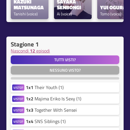
KAZUKI 
SAYAKA 
MATSUNAGA
SENBONGI
YUI OGURA
Tanishi (voice)
Ai (voice)
Tomo (voice)
Stagione 1
Nascondi
12
episodi
TUTTI VISTI?
NESSUNO VISTO?
1x1
Their Youth (1)
VISTO?
1x2
Majima Eriko Is Sexy (1)
VISTO?
1x3
Together With Sensei
VISTO?
1x4
SNS Siblings (1)
VISTO?