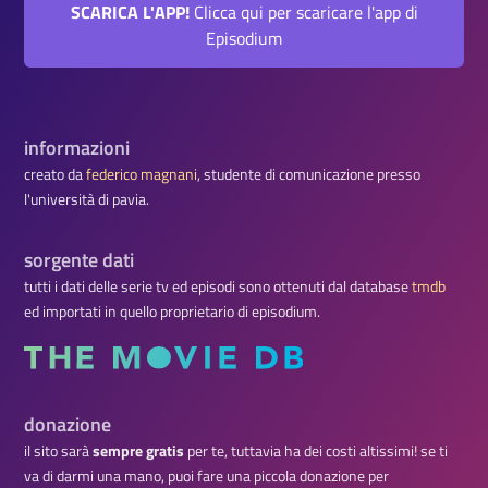
SCARICA L'APP!
Clicca qui per scaricare l'app di
Episodium
informazioni
creato da
federico magnani
, studente di comunicazione presso
l'università di pavia.
sorgente dati
tutti i dati delle serie tv ed episodi sono ottenuti dal database
tmdb
ed importati in quello proprietario di episodium.
donazione
il sito sarà
sempre gratis
per te, tuttavia ha dei costi altissimi! se ti
va di darmi una mano, puoi fare una piccola donazione per