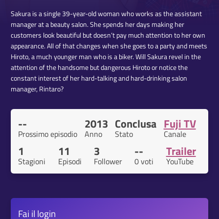
Sakura is a single 39-year-old woman who works as the assistant
manager at a beauty salon. She spends her days making her
customers look beautiful but doesn’t pay much attention to her own
appearance. All of that changes when she goes to a party and meets
Hiroto, a much younger man who is a biker. Will Sakura revel in the
attention of the handsome but dangerous Hiroto or notice the
constant interest of her hard-talking and hard-drinking salon
manager, Rintaro?
--
2013
Conclusa
Fuji TV
Prossimo episodio
Anno
Stato
Canale
1
11
3
--
Trailer
Stagioni
Episodi
Follower
0 voti
YouTube
Fai il
login