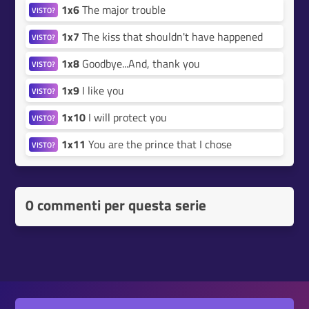
1x6
The major trouble
VISTO?
1x7
The kiss that shouldn't have happened
VISTO?
1x8
Goodbye...And, thank you
VISTO?
1x9
I like you
VISTO?
1x10
I will protect you
VISTO?
1x11
You are the prince that I chose
VISTO?
0 commenti per questa serie