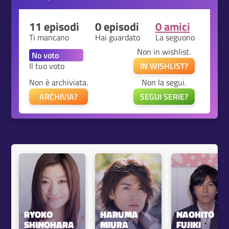
11 episodi
0 episodi
0 amici
Ti mancano
Hai guardato
La seguono
Non in wishlist.
Il tuo voto
IN WISHLIST?
Non è archiviata.
Non la segui.
ARCHIVIA?
SEGUI SERIE?
RYOKO 
HARUMA 
NAOHITO 
SHINOHARA
MIURA
FUJIKI