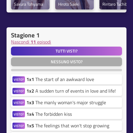
Sakura Tohyama
Hiroto Saeki
Rintaro Tachiban
Stagione 1
Nascondi
11
episodi
TUTTI VISTI?
NESSUNO VISTO?
1x1
The start of an awkward love
VISTO?
1x2
A sudden turn of events in love and life!
VISTO?
1x3
The manly woman's major struggle
VISTO?
1x4
The forbidden kiss
VISTO?
1x5
The feelings that won't stop growing
VISTO?