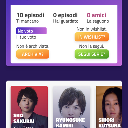
10 episodi
0 episodi
0 amici
Ti mancano
Hai guardato
La seguono
Non in wishlist.
Il tuo voto
IN WISHLIST?
Non è archiviata.
Non la segui.
ARCHIVIA?
SEGUI SERIE?
SHO 
RYUNOSUKE 
SHIORI 
SAKURAI
KAMIKI
KUTSUNA
Yudai Tago / 