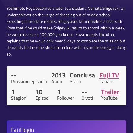
Yoshimoto Koya becomes a tutor to a student, Numata Shigeyuki, an
underachiever on the verge of dropping out of middle school.
Expecting immediate results, Shigeyuki’s father makes a deal with
Koya that if he could make Shigeyuki return to school within a week,
he would receive a 100,000 yen bonus. Koya accepts the offer,
replying that he would only need 5 days to complete the mission but
demands that no one should interfere with his methodology in doing
so.
--
2013
Conclusa
Fuji TV
Prossimo episodio
Anno
Stato
Canale
1
10
1
--
Trailer
Stagioni
Episodi
Follower
0 voti
YouTube
Fai il
login