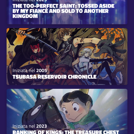
THE TOO-PERFECT SAINT: TOSSED ASIDE
BY MY FIANCÉ AND SOLD TO ANOTHER
KINGDOM
Iniziata nel
2005
TSUBASA RESERVOIR CHRONICLE
Iniziata nel
2023
RANKING OF KINGS: THE TREASURE CHEST