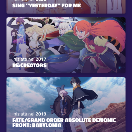
SING "YESTERDAY" FOR ME
Iniziata nel
2017
RE:CREATORS
Iniziata nel
2019
FATE/GRAND ORDER ABSOLUTE DEMONIC
FRONT: BABYLONIA