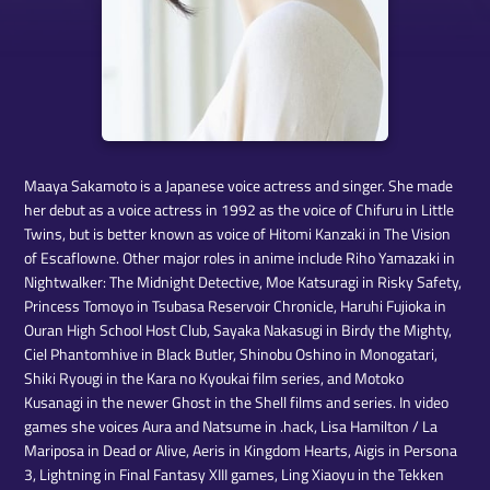
Maaya Sakamoto is a Japanese voice actress and singer. She made
her debut as a voice actress in 1992 as the voice of Chifuru in Little
Twins, but is better known as voice of Hitomi Kanzaki in The Vision
of Escaflowne. Other major roles in anime include Riho Yamazaki in
Nightwalker: The Midnight Detective, Moe Katsuragi in Risky Safety,
Princess Tomoyo in Tsubasa Reservoir Chronicle, Haruhi Fujioka in
Ouran High School Host Club, Sayaka Nakasugi in Birdy the Mighty,
Ciel Phantomhive in Black Butler, Shinobu Oshino in Monogatari,
Shiki Ryougi in the Kara no Kyoukai film series, and Motoko
Kusanagi in the newer Ghost in the Shell films and series. In video
games she voices Aura and Natsume in .hack, Lisa Hamilton / La
Mariposa in Dead or Alive, Aeris in Kingdom Hearts, Aigis in Persona
3, Lightning in Final Fantasy XIII games, Ling Xiaoyu in the Tekken