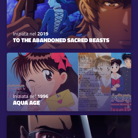
Iniziata nel
2019
TO THE ABANDONED SACRED BEASTS
Iniziata nel
1996
AQUA AGE