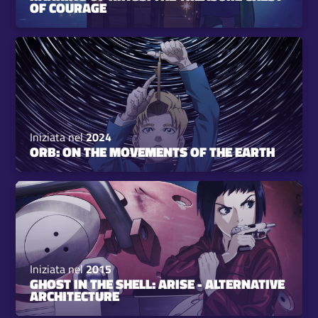
OF COURAGE
Iniziata nel
2024
ORB: ON THE MOVEMENTS OF THE EARTH
Iniziata nel
2015
GHOST IN THE SHELL: ARISE - ALTERNATIVE
ARCHITECTURE