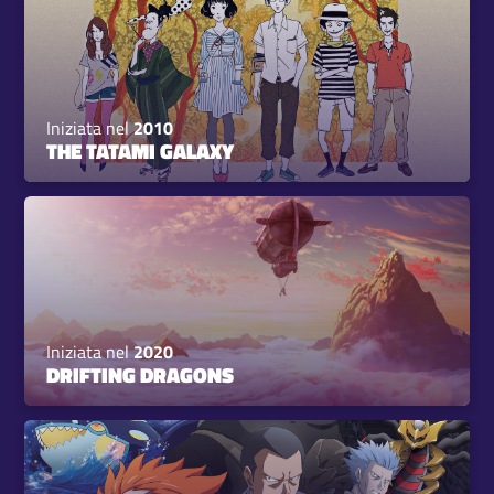
Iniziata nel
2010
THE TATAMI GALAXY
Iniziata nel
2020
DRIFTING DRAGONS