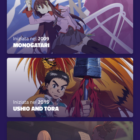
Iniziata nel
2009
MONOGATARI
Iniziata nel
2015
USHIO AND TORA