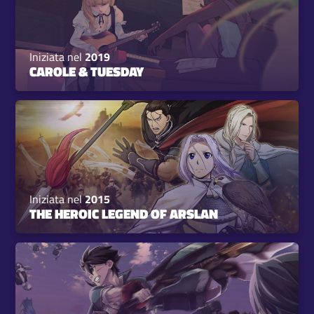
Iniziata nel
2019
CAROLE & TUESDAY
Iniziata nel
2015
THE HEROIC LEGEND OF ARSLAN