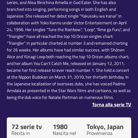
series, and Alisa Illinichina Amiella in God Eater. She has also
branched into singing, performing songs in both English and
Japanese. She released her debut single "Yakusoku wa Iranai" in
collaboration with Yoko Kanno under Victor Entertainment on April
24, 1996. Her singles "Tune the Rainbow", "Loop", "Ame ga Furu", and
"Triangler" have all reached the top 10 Oricon singles chart:
"Triangler" in particular charted at number 3 and remained charting
for 26 weeks. Her albums have had similar success, with Shōnen
Alice and Yūnagi Loop both reaching the top 10 Oricon albums chart;
and her album You Can't Catch Me, released on January 12, 2011,
became her first release to ever reach number 1. She held a concert
at the Nippon Budokan on March 31, 2010, her thirtieth birthday. In
the Japanese localization of overseas dubs, she has voiced Padme
Amidala as presented in the Star Wars films and cartoons, as well as
being the dub voice for Natalie Portman on numerous films.
Torna alla serie TV
72 serie tv
1980
Tokyo, Japan
Recita in
Nascita nel
Provenienza