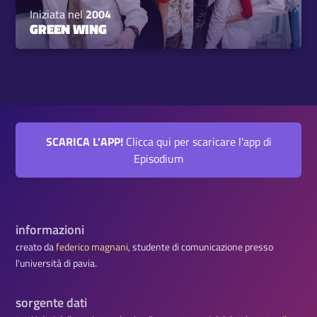
Iniziata nel
2004
GREEN WING
SCARICA L'APP!
Clicca qui per scaricare l'app di
Episodium
informazioni
creato da
federico magnani
, studente di comunicazione presso
l'università di pavia.
sorgente dati