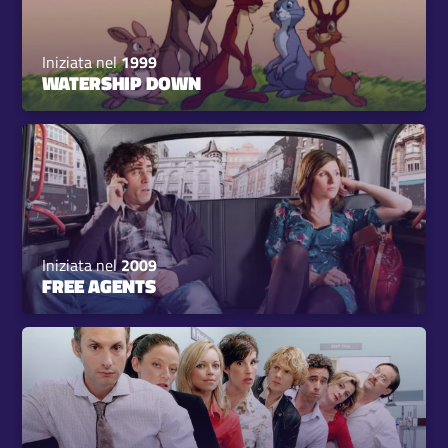
Iniziata nel
1999
WATERSHIP DOWN
Iniziata nel
2009
FREE AGENTS