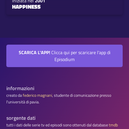
Iniziata nel
2001
HAPPINESS
SCARICA L'APP!
Clicca qui per scaricare l'app di
Episodium
informazioni
creato da
federico magnani
, studente di comunicazione presso
l'università di pavia.
sorgente dati
tutti i dati delle serie tv ed episodi sono ottenuti dal database
tmdb