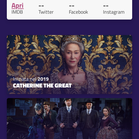
Apri
--
--
--
IMDB
Twitter
Facebook
Instagram
Iniziata nel
2019
CATHERINE THE GREAT