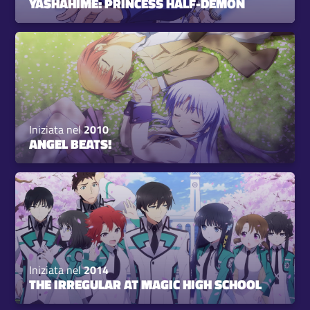
YASHAHIME: PRINCESS HALF-DEMON
Iniziata nel
2010
ANGEL BEATS!
Iniziata nel
2014
THE IRREGULAR AT MAGIC HIGH SCHOOL