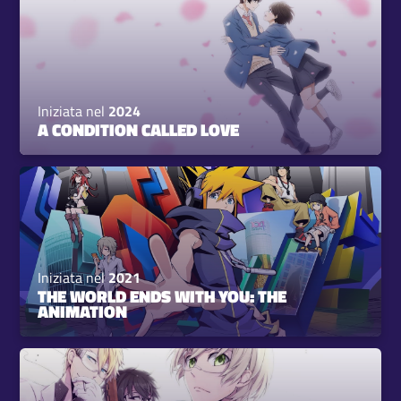
Iniziata nel
2024
A CONDITION CALLED LOVE
Iniziata nel
2021
THE WORLD ENDS WITH YOU: THE
ANIMATION