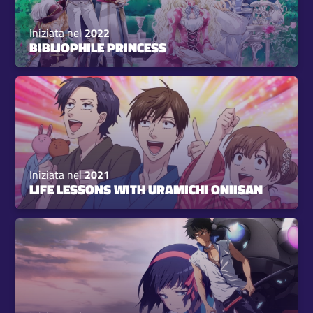
Iniziata nel
2022
BIBLIOPHILE PRINCESS
Iniziata nel
2021
LIFE LESSONS WITH URAMICHI ONIISAN