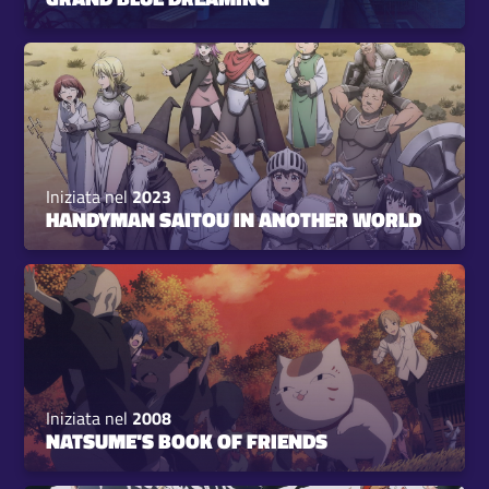
Iniziata nel
2023
HANDYMAN SAITOU IN ANOTHER WORLD
Iniziata nel
2008
NATSUME'S BOOK OF FRIENDS