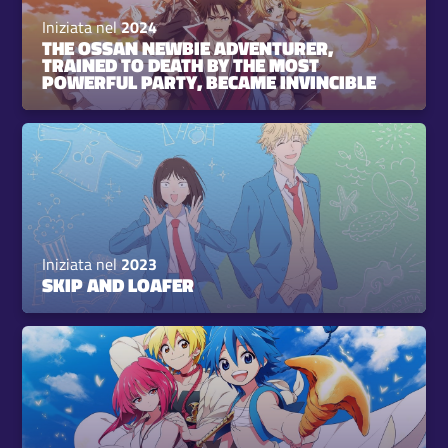
Iniziata nel
2024
THE OSSAN NEWBIE ADVENTURER,
TRAINED TO DEATH BY THE MOST
POWERFUL PARTY, BECAME INVINCIBLE
Iniziata nel
2023
SKIP AND LOAFER