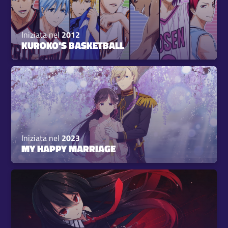
Iniziata nel
2012
KUROKO'S BASKETBALL
Iniziata nel
2023
MY HAPPY MARRIAGE