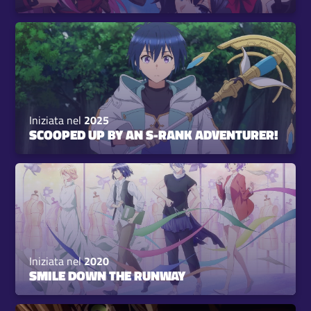
Iniziata nel
2025
SCOOPED UP BY AN S-RANK ADVENTURER!
Iniziata nel
2020
SMILE DOWN THE RUNWAY