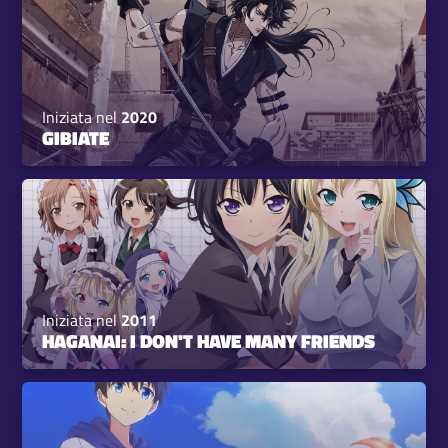
Iniziata nel
2020
GIBIATE
Iniziata nel
2011
HAGANAI: I DON'T HAVE MANY FRIENDS