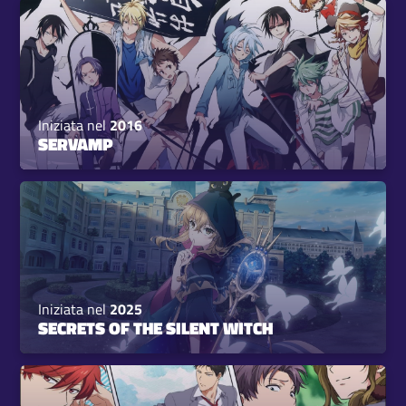
Iniziata nel
2016
SERVAMP
Iniziata nel
2025
SECRETS OF THE SILENT WITCH