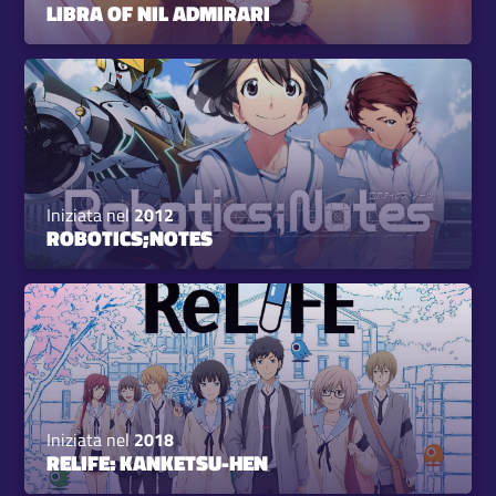
LIBRA OF NIL ADMIRARI
Iniziata nel
2012
ROBOTICS;NOTES
Iniziata nel
2018
RELIFE: KANKETSU-HEN