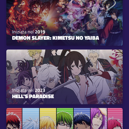
Iniziata nel
2019
DEMON SLAYER: KIMETSU NO YAIBA
Iniziata nel
2023
HELL'S PARADISE