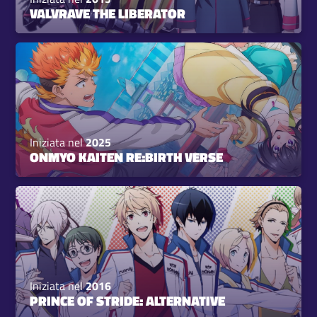
VALVRAVE THE LIBERATOR
Iniziata nel
2025
ONMYO KAITEN RE:BIRTH VERSE
Iniziata nel
2016
PRINCE OF STRIDE: ALTERNATIVE