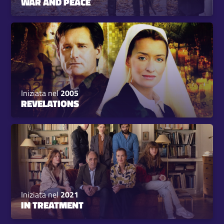
WAR AND PEACE
Iniziata nel
2005
REVELATIONS
Iniziata nel
2021
IN TREATMENT