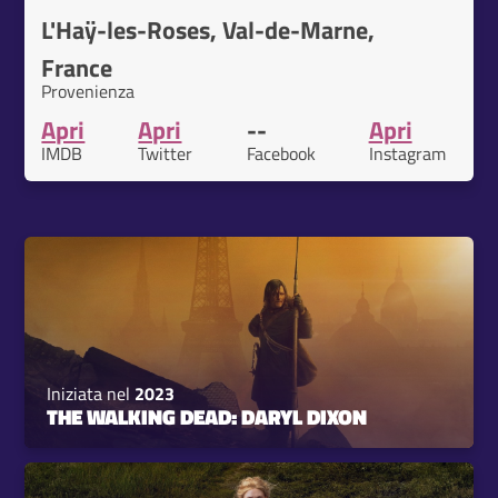
L'Haÿ-les-Roses, Val-de-Marne,
France
Provenienza
Apri
Apri
--
Apri
IMDB
Twitter
Facebook
Instagram
Iniziata nel
2023
THE WALKING DEAD: DARYL DIXON